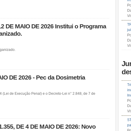
in
Po
Da
Vi
TR
2 DE MAIO DE 2026 Institui o Programa
ju
anizado.
Po
Da
Vi
rganizado.
Ju
de
AIO DE 2026 - Pec da Dosimetria
Tr
in
84 (Lei de Execução Penal) e o Decreto-Lei n° 2.848, de 7 de
In
Po
Da
Vi
ST
.355, DE 4 DE MAIO DE 2026: Novo
pa
Po