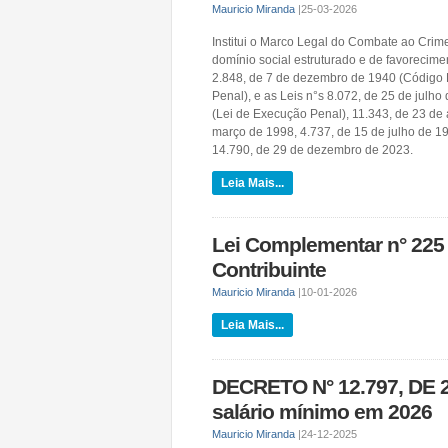
Mauricio Miranda
|
25-03-2026
Institui o Marco Legal do Combate ao Crime
domínio social estruturado e de favorecimen
2.848, de 7 de dezembro de 1940 (Código P
Penal), e as Leis n°s 8.072, de 25 de julh
(Lei de Execução Penal), 11.343, de 23 de
março de 1998, 4.737, de 15 de julho de 19
14.790, de 29 de dezembro de 2023.
Leia Mais...
Lei Complementar n° 225 
Contribuinte
Mauricio Miranda
|
10-01-2026
Leia Mais...
DECRETO N° 12.797, DE 
salário mínimo em 2026
Mauricio Miranda
|
24-12-2025