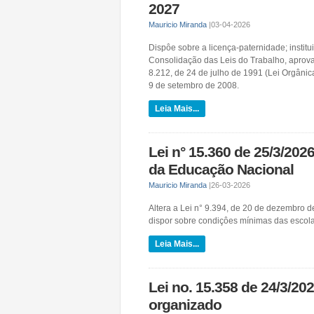
2027
Mauricio Miranda
|
03-04-2026
Dispôe sobre a licença-paternidade; institu
Consolidação das Leis do Trabalho, aprovad
8.212, de 24 de julho de 1991 (Lei Orgânic
9 de setembro de 2008.
Leia Mais...
Lei n° 15.360 de 25/3/2026
da Educação Nacional
Mauricio Miranda
|
26-03-2026
Altera a Lei n° 9.394, de 20 de dezembro d
dispor sobre condiçôes mínimas das escol
Leia Mais...
Lei no. 15.358 de 24/3/20
organizado