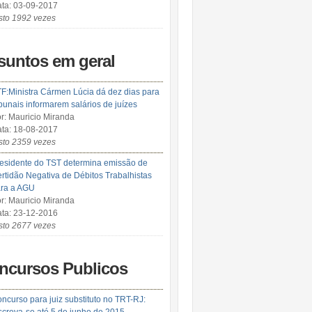
ta: 03-09-2017
sto 1992 vezes
suntos em geral
F:Ministra Cármen Lúcia dá dez dias para
ibunais informarem salários de juízes
r: Mauricio Miranda
ta: 18-08-2017
sto 2359 vezes
esidente do TST determina emissão de
rtidão Negativa de Débitos Trabalhistas
ra a AGU
r: Mauricio Miranda
ta: 23-12-2016
sto 2677 vezes
ncursos Publicos
ncurso para juiz substituto no TRT-RJ: