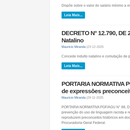
Dispôe sobre o valor do salário mínimo a vi
Leia Mais...
DECRETO N° 12.790, DE 
Natalino
Mauricio Miranda
|
23-12-2025
Concede indulto natalino e comutação de p
Leia Mais...
PORTARIA NORMATIVA PGF
de expressôes preconcei
Mauricio Miranda
|
29-11-2025
PORTARIA NORMATIVA PGF/AGU N° 88, DE 
prevenção do uso de linguagem racista e r
reproduzem preconceitos históricos em doc
Procuradoria-Geral Federal.