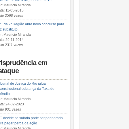
screva-se até 5 de junho de 2015.
r: Mauricio Miranda
ta: 11-05-2015
sto 2568 vezes
T da 2ª Região abre novo concurso para
iz substituto.
r: Mauricio Miranda
ta: 29-11-2014
sto 2311 vezes
risprudência em
staque
ibunal de Justiça do Rio julga
constitucional cobrança da Taxa de
cêndio
r: Mauricio Miranda
ta: 24-02-2023
sto 931 vezes
J decide se salário pode ser penhorado
ra pagar perda da ação
r: Mauricio Miranda