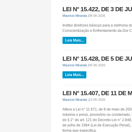
LEI N° 15.422, DE 3 DE J
Mauricio Miranda
|
08-06-2026
Institui diretrizes básicas para a melhori
Conscientização e Enfrentamento da Dor C
Leia Mais...
LEI N° 15.428, DE 5 DE 
Mauricio Miranda
|
06-06-2026
Leia Mais...
LEI N° 15.407, DE 11 DE 
Mauricio Miranda
|
13-05-2026
Altera a Lei n° 11.671, de 8 de maio de 20
máxima o preso, provisório ou condenado, pe
do § 2° do art. 121 do Decreto-Lei n° 2.84
de julho de 1984 (Lei de Execução Penal), 
forma que especifica.