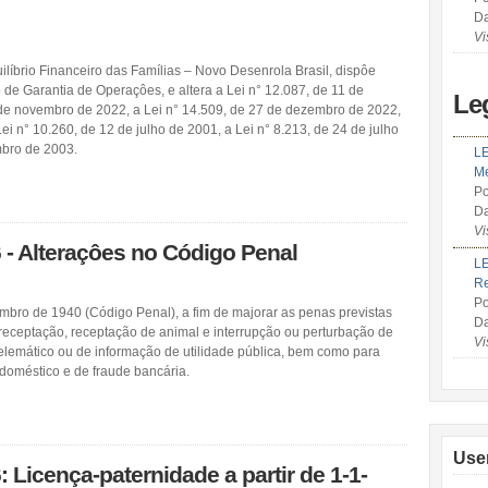
Da
Vi
ilíbrio Financeiro das Famílias – Novo Desenrola Brasil, dispôe
 de Garantia de Operaçôes, e altera a Lei n° 12.087, de 11 de
Le
de novembro de 2022, a Lei n° 14.509, de 27 de dezembro de 2022,
ei n° 10.260, de 12 de julho de 2001, a Lei n° 8.213, de 24 de julho
mbro de 2003.
LE
Me
Po
Da
Vi
6 - Alteraçôes no Código Penal
LE
R
Po
embro de 1940 (Código Penal), a fim de majorar as penas previstas
Da
, receptação, receptação de animal e interrupção ou perturbação de
Vi
o, telemático ou de informação de utilidade pública, bem como para
 doméstico e de fraude bancária.
Use
: Licença-paternidade a partir de 1-1-