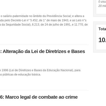
0 usuá
20 mi
i o salário-paternidade no âmbito da Previdência Social; e altera a
a pelo Decreto-Lei n° 5.452, de 1° de maio de 1943, e as Leis n°s
a da Seguridade Social), 8.213, de 24 de julho de 1991, e 11.770, de
Tot
10
: Alteração da Lei de Diretrizes e Bases
e 1996 (Lei de Diretrizes e Bases da Educação Nacional), para
as públicas de educação básica.
26: Marco legal de combate ao crime