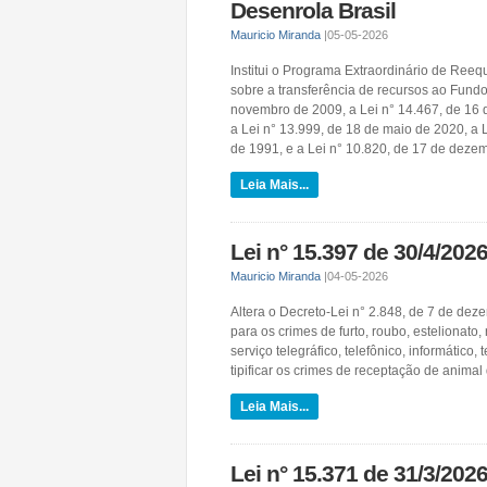
Desenrola Brasil
Mauricio Miranda
|
05-05-2026
Institui o Programa Extraordinário de Reequ
sobre a transferência de recursos ao Fundo
novembro de 2009, a Lei n° 14.467, de 16 
a Lei n° 13.999, de 18 de maio de 2020, a L
de 1991, e a Lei n° 10.820, de 17 de deze
Leia Mais...
Lei n° 15.397 de 30/4/202
Mauricio Miranda
|
04-05-2026
Altera o Decreto-Lei n° 2.848, de 7 de dez
para os crimes de furto, roubo, estelionato
serviço telegráfico, telefônico, informátic
tipificar os crimes de receptação de animal
Leia Mais...
Lei n° 15.371 de 31/3/2026