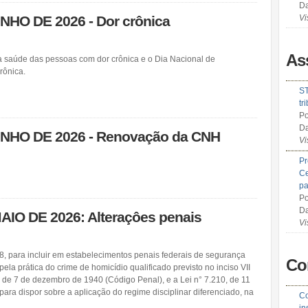
Da
UNHO DE 2026 - Dor crônica
Vi
As
a da saúde das pessoas com dor crônica e o Dia Nacional de
rônica.
ST
tr
Po
Da
JUNHO DE 2026 - Renovação da CNH
Vi
Pr
Ce
pa
Po
Da
MAIO DE 2026: Alteraçôes penais
Vi
08, para incluir em estabelecimentos penais federais de segurança
Co
la prática do crime de homicídio qualificado previsto no inciso VII
8, de 7 de dezembro de 1940 (Código Penal), e a Lei n° 7.210, de 11
para dispor sobre a aplicação do regime disciplinar diferenciado, na
Co