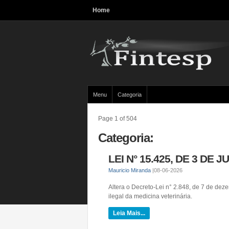
Home
Menu
Categoria
Page 1 of 504
Categoria:
LEI N° 15.425, DE 3 DE J
Mauricio Miranda
|
08-06-2026
Altera o Decreto-Lei n° 2.848, de 7 de deze
ilegal da medicina veterinária.
Leia Mais...