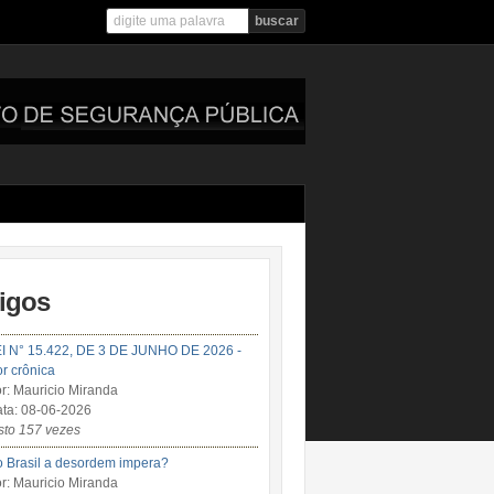
tigos
I N° 15.422, DE 3 DE JUNHO DE 2026 -
r crônica
r: Mauricio Miranda
ta: 08-06-2026
sto 157 vezes
 Brasil a desordem impera?
r: Mauricio Miranda