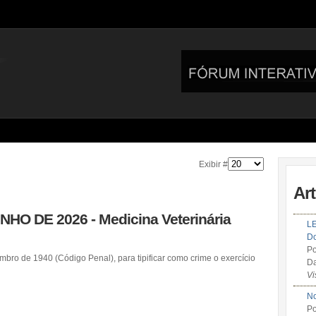
Exibir #
Ar
UNHO DE 2026 - Medicina Veterinária
LE
Do
Po
mbro de 1940 (Código Penal), para tipificar como crime o exercício
Da
Vi
No
Po