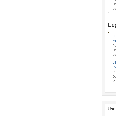
Da
Vi
Le
LE
Me
Po
Da
Vi
LE
R
Po
Da
Vi
Use