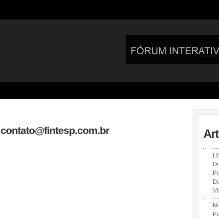
contato@fintesp.com.br
Ar
LE
Do
Po
Da
Vi
No
Po