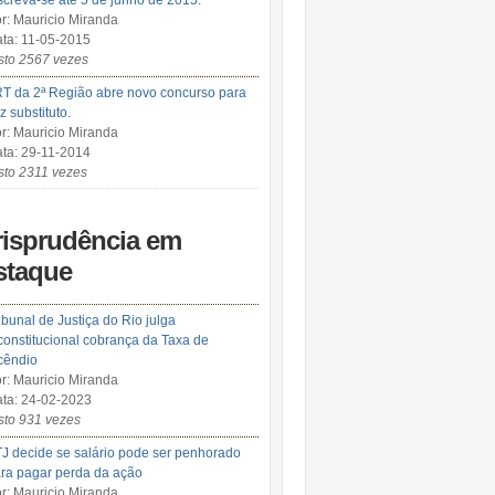
screva-se até 5 de junho de 2015.
r: Mauricio Miranda
ta: 11-05-2015
sto 2567 vezes
T da 2ª Região abre novo concurso para
iz substituto.
r: Mauricio Miranda
ta: 29-11-2014
sto 2311 vezes
risprudência em
staque
ibunal de Justiça do Rio julga
constitucional cobrança da Taxa de
cêndio
r: Mauricio Miranda
ta: 24-02-2023
sto 931 vezes
J decide se salário pode ser penhorado
ra pagar perda da ação
r: Mauricio Miranda