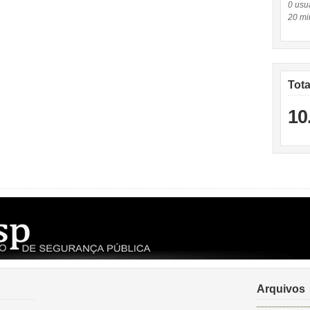
0 usuá
20 mi
Tot
10
Arquivos