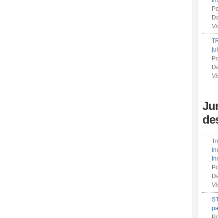
in
Po
Da
Vi
TR
ju
Po
Da
Vi
Ju
de
Tr
in
In
Po
Da
Vi
ST
pa
Po