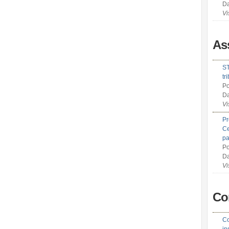
Da
Vi
As
ST
tr
Po
Da
Vi
Pr
Ce
pa
Po
Da
Vi
Co
Co