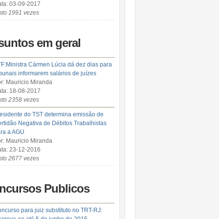
ta: 03-09-2017
sto 1991 vezes
suntos em geral
F:Ministra Cármen Lúcia dá dez dias para
ibunais informarem salários de juízes
r: Mauricio Miranda
ta: 18-08-2017
sto 2358 vezes
esidente do TST determina emissão de
rtidão Negativa de Débitos Trabalhistas
ra a AGU
r: Mauricio Miranda
ta: 23-12-2016
sto 2677 vezes
ncursos Publicos
ncurso para juiz substituto no TRT-RJ: