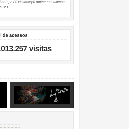
rio(s) e 80 visitante(s) online nos ultimos
nutos.
al de acessos
.013.257 visitas