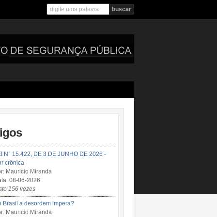
tigos
I N° 15.422, DE 3 DE JUNHO DE 2026 -
r crônica
r: Mauricio Miranda
ta: 08-06-2026
sto 156 vezes
 Brasil a desordem impera?
r: Mauricio Miranda