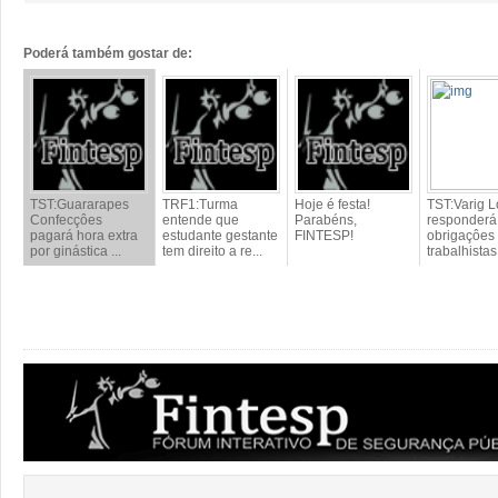
Poderá também gostar de:
TST:Guararapes
TRF1:Turma
Hoje é festa!
TST:Varig 
Confecçôes
entende que
Parabéns,
responderá
pagará hora extra
estudante gestante
FINTESP!
obrigaçôes
por ginástica ...
tem direito a re...
trabalhistas 