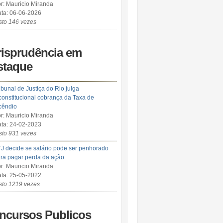
r: Mauricio Miranda
ta: 06-06-2026
sto 146 vezes
risprudência em
staque
ibunal de Justiça do Rio julga
constitucional cobrança da Taxa de
cêndio
r: Mauricio Miranda
ta: 24-02-2023
sto 931 vezes
J decide se salário pode ser penhorado
ra pagar perda da ação
r: Mauricio Miranda
ta: 25-05-2022
sto 1219 vezes
ncursos Publicos