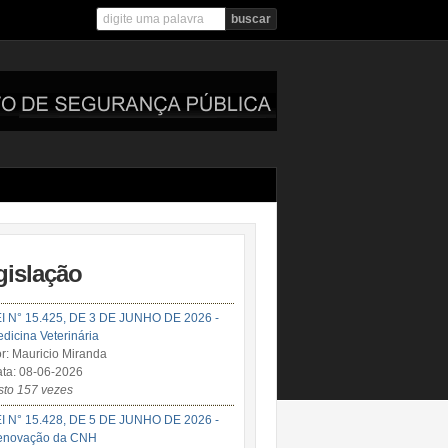
gislação
I N° 15.425, DE 3 DE JUNHO DE 2026 -
dicina Veterinária
r: Mauricio Miranda
ta: 08-06-2026
sto 157 vezes
I N° 15.428, DE 5 DE JUNHO DE 2026 -
enovação da CNH