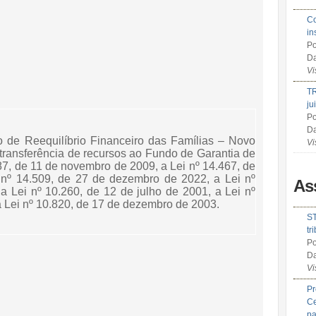
Co
in
Po
Da
Vi
TR
ju
Po
Da
io de Reequilíbrio Financeiro das Famílias – Novo
Vi
 transferência de recursos ao Fundo de Garantia de
87, de 11 de novembro de 2009, a Lei nº 14.467, de
nº 14.509, de 27 de dezembro de 2022, a Lei nº
As
a Lei nº 10.260, de 12 de julho de 2001, a Lei nº
a Lei nº 10.820, de 17 de dezembro de 2003.
ST
tr
Po
Da
Vi
Pr
Ce
pa