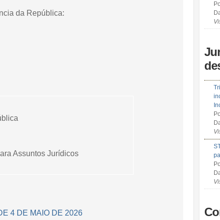
Po
ência da República:
Da
Vi
Ju
de
Tr
in
In
Po
blica
Da
Vi
ST
ara Assuntos Jurídicos
pa
Po
Da
Vi
Co
DE 4 DE MAIO DE 2026