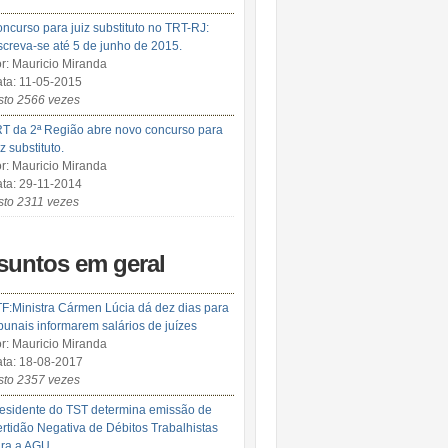
ncurso para juiz substituto no TRT-RJ:
screva-se até 5 de junho de 2015.
r: Mauricio Miranda
ta: 11-05-2015
sto 2566 vezes
T da 2ª Região abre novo concurso para
iz substituto.
r: Mauricio Miranda
ta: 29-11-2014
sto 2311 vezes
suntos em geral
F:Ministra Cármen Lúcia dá dez dias para
ibunais informarem salários de juízes
r: Mauricio Miranda
ta: 18-08-2017
sto 2357 vezes
esidente do TST determina emissão de
rtidão Negativa de Débitos Trabalhistas
ra a AGU