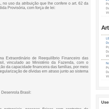
uso da atribuição que lhe confere o art. 62 da
Po
ida Provisória, com força de lei:
Da
Vi
Ar
LE
Do
Po
Da
Vi
ma Extraordinário de Reequilíbrio Financeiro das
il, vinculado ao Ministério da Fazenda, com o
No
ão da capacidade financeira das famílias, por meio
Po
regularização de dívidas em atraso junto ao sistema
Da
Vi
 Desenrola Brasil:
Use