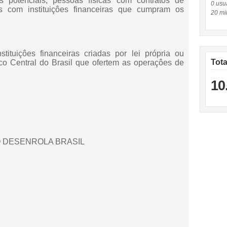
s potenciais, pessoas físicas com contratos de
0 usuá
s com instituiçôes financeiras que cumpram os
20 mi
stituiçôes financeiras criadas por lei própria ou
Tot
co Central do Brasil que ofertem as operaçôes de
10
O DESENROLA BRASIL