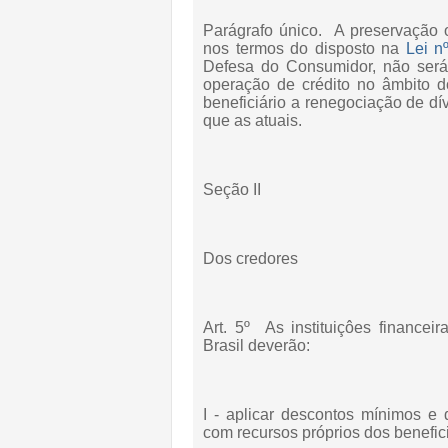
Parágrafo único. A preservação 
nos termos do disposto na
Lei n
Defesa do Consumidor, não será
operação de crédito no âmbito do
beneficiário a renegociação de dí
que as atuais.
Seção II
Dos credores
Art. 5º As instituiçôes financei
Brasil deverão:
I - aplicar descontos mínimos e 
com recursos próprios dos benefici