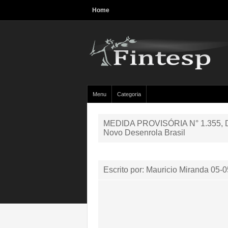
Home
Menu
Categoria
MEDIDA PROVISÓRIA N° 1.355, 
Novo Desenrola Brasil
Escrito por: Mauricio Miranda
05-0