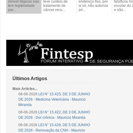
imóvel litigioso não
teve custeio de
endereço fixo, por
falsificou hi
tem legitimidade
tratamento de
si só, não autoriza
escolar do 
par...
câncer recu...
pri...
e não...
Últimos Artigos
Mais Articles...
08-06-2026
LEI N° 15.425, DE 3 DE JUNHO
DE 2026 - Medicina Veterinária - Mauricio
Miranda
08-06-2026
LEI N° 15.422, DE 3 DE JUNHO
DE 2026 - Dor crônica - Mauricio Miranda
06-06-2026
LEI N° 15.428, DE 5 DE JUNHO
DE 2026 - Renovação da CNH - Mauricio