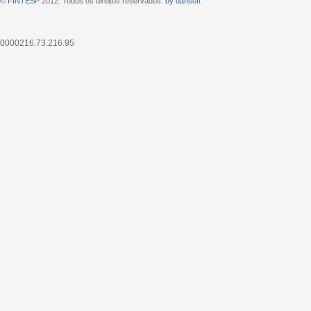
©
FINTESP
2012. Todos os direitos reservados.
by dansoft
0000216.73.216.95