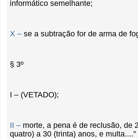
informático semelhante;
X –
se a subtração for de arma de fo
§ 3º
I – (VETADO);
II –
morte, a pena é de reclusão, de 2
quatro) a 30 (trinta) anos, e multa....”