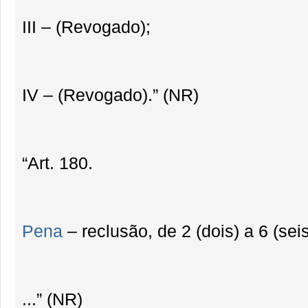
III – (Revogado);
IV – (Revogado).” (NR)
“Art. 180.
Pena
– reclusão, de 2 (dois) a 6 (sei
...” (NR)