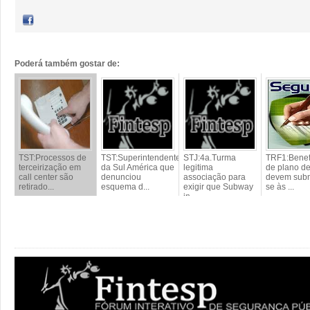
Poderá também gostar de:
TST:Processos de
TST:Superintendente
STJ:4a.Turma
TRF1:Benefi
terceirização em
da Sul América que
legitima
de plano d
call center são
denunciou
associação para
devem subm
retirado...
esquema d...
exigir que Subway
se às ...
in...