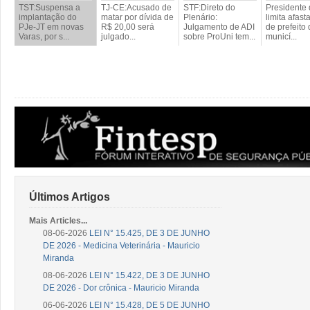
TST:Suspensa a
TJ-CE:Acusado de
STF:Direto do
Presidente
implantação do
matar por dívida de
Plenário:
limita afas
PJe-JT em novas
R$ 20,00 será
Julgamento de ADI
de prefeito
Varas, por s...
julgado...
sobre ProUni tem...
municí...
Últimos Artigos
Mais Articles...
08-06-2026
LEI N° 15.425, DE 3 DE JUNHO
DE 2026 - Medicina Veterinária - Mauricio
Miranda
08-06-2026
LEI N° 15.422, DE 3 DE JUNHO
DE 2026 - Dor crônica - Mauricio Miranda
06-06-2026
LEI N° 15.428, DE 5 DE JUNHO