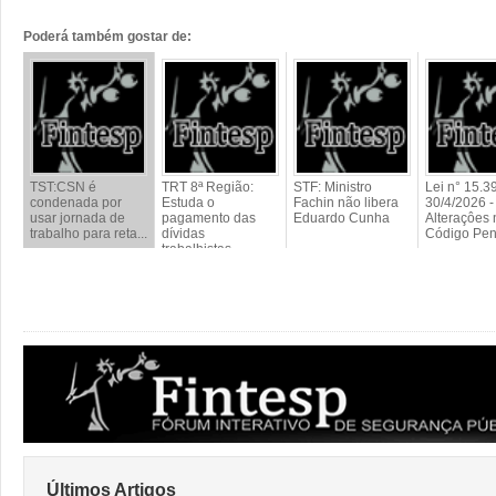
Poderá também gostar de:
TST:CSN é
TRT 8ª Região:
STF: Ministro
Lei n° 15.3
condenada por
Estuda o
Fachin não libera
30/4/2026 -
usar jornada de
pagamento das
Eduardo Cunha
Alteraçôes 
trabalho para reta...
dívidas
Código Pen
trabalhistas...
Últimos Artigos