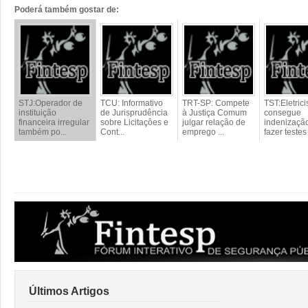
Poderá também gostar de:
STJ:Operador de
TCU: Informativo
TRT-SP: Compete
TST:Eletrici
instituição
de Jurisprudência
à Justiça Comum
consegue
financeira irregular
sobre Licitaçôes e
julgar relação de
indenizaçã
também po...
Cont...
emprego ...
fazer testes 
Últimos Artigos