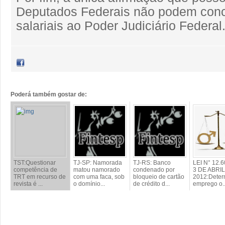
Deputados Federais não podem conc
salariais ao Poder Judiciário Federal
Poderá também gostar de:
TST:Questionar
TJ-SP: Namorada
TJ-RS: Banco
LEI N° 12.
competência de
matou namorado
condenado por
3 DE ABRI
TRT em recurso de
com uma faca, sob
bloqueio de cartão
2012:Deter
revista é ...
o domínio...
de crédito d...
emprego o..