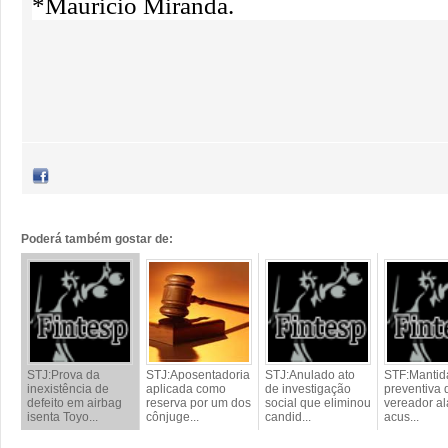
*Mauricio Miranda.
Poderá também gostar de:
STJ:Prova da
STJ:Aposentadoria
STJ:Anulado ato
STF:Mantid
inexistência de
aplicada como
de investigação
preventiva 
defeito em airbag
reserva por um dos
social que eliminou
vereador a
isenta Toyo...
cônjuge...
candid...
acus...