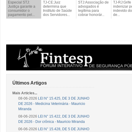
Especial STJ:
TJ-CE:Juiz
STJ:Associação de
TJ-RJ:Grife
Justiça garante a
determina que
advogados é
indenizar p
consumidor o
Instituto de Saúde
legítima para
indevido d
pagamento pel...
dos Servidores...
cobrar honorár...
de...
Últimos Artigos
Mais Articles...
08-06-2026
LEI N° 15.425, DE 3 DE JUNHO
DE 2026 - Medicina Veterinária - Mauricio
Miranda
08-06-2026
LEI N° 15.422, DE 3 DE JUNHO
DE 2026 - Dor crônica - Mauricio Miranda
06-06-2026
LEI N° 15.428, DE 5 DE JUNHO