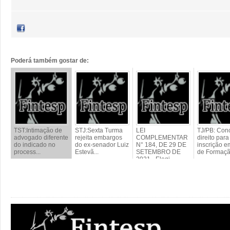
Poderá também gostar de:
TST:Intimação de
STJ:Sexta Turma
LEI
TJ/PB: Con
advogado diferente
rejeita embargos
COMPLEMENTAR
direito para
do indicado no
do ex-senador Luiz
N° 184, DE 29 DE
inscrição 
process...
Estevã...
SETEMBRO DE
de Formação
2021 - Elegi...