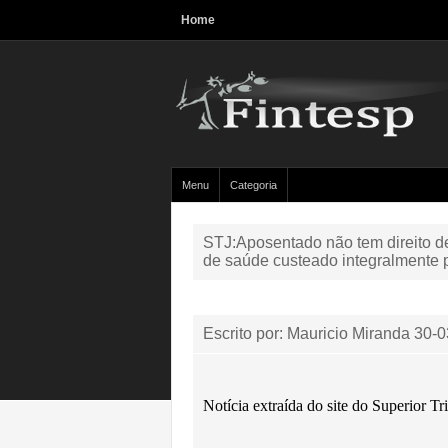
Home
Menu
Categoria
STJ:Aposentado não tem direito 
de saúde custeado integralmente
Escrito por: Mauricio Miranda
30-0
Notícia extraída do site do Superior Tri