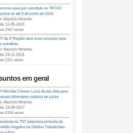
ncurso para juiz substituto no TRT-RJ:
screva-se até 5 de junho de 2015.
r: Mauricio Miranda
ta: 11-05-2015
sto 2567 vezes
T da 2ª Região abre novo concurso para
iz substituto.
r: Mauricio Miranda
ta: 29-11-2014
sto 2311 vezes
suntos em geral
F:Ministra Cármen Lúcia dá dez dias para
ibunais informarem salários de juízes
r: Mauricio Miranda
ta: 18-08-2017
sto 2359 vezes
esidente do TST determina emissão de
rtidão Negativa de Débitos Trabalhistas
ra a AGU