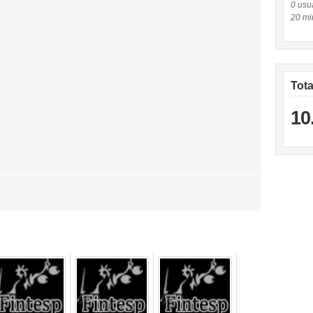
0 usuá
20 mi
Tot
10