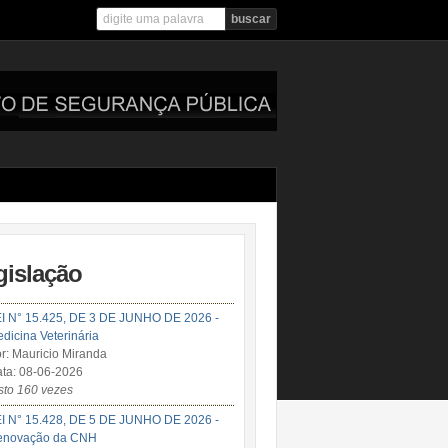
gislação
I N° 15.425, DE 3 DE JUNHO DE 2026 -
dicina Veterinária
r: Mauricio Miranda
ta: 08-06-2026
sto 160 vezes
I N° 15.428, DE 5 DE JUNHO DE 2026 -
enovação da CNH