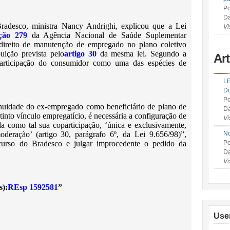
Po
Da
radesco, ministra Nancy Andrighi, explicou que a Lei
Vi
ção 279
da Agência Nacional de Saúde Suplementar
ireito de manutenção de empregado no plano coletivo
uição prevista pelo
artigo 30
da mesma lei. Segundo a
Ar
oparticipação do consumidor como uma das espécies de
LE
Do
Po
tinuidade do ex-empregado como beneficiário de plano de
Da
tinto vínculo empregatício, é necessária a configuração de
Vi
a como tal sua coparticipação, ‘única e exclusivamente,
eração’ (artigo 30, parágrafo 6º, da Lei 9.656/98)”,
No
ecurso do Bradesco e julgar improcedente o pedido da
Po
Da
Vi
s):
REsp 1592581
”
Use