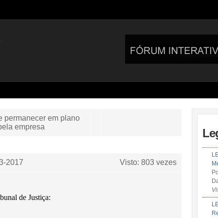
de permanecer em plano
 pela empresa
Le
LE
3-2017
Visto: 803 vezes
Me
Po
Da
Vi
bunal de Justiça:
LE
R