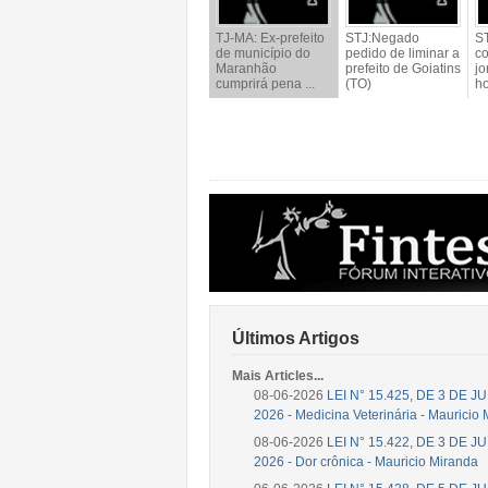
TJ-MA: Ex-prefeito
STJ:Negado
ST
de município do
pedido de liminar a
co
Maranhão
prefeito de Goiatins
jo
cumprirá pena ...
(TO)
ho
...
Últimos Artigos
Mais Articles...
08-06-2026
LEI N° 15.425, DE 3 DE 
2026 - Medicina Veterinária - Mauricio
08-06-2026
LEI N° 15.422, DE 3 DE 
2026 - Dor crônica - Mauricio Miranda