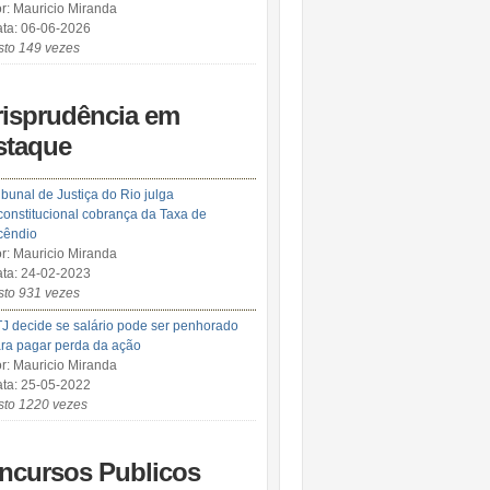
r: Mauricio Miranda
ta: 06-06-2026
sto 149 vezes
risprudência em
staque
ibunal de Justiça do Rio julga
constitucional cobrança da Taxa de
cêndio
r: Mauricio Miranda
ta: 24-02-2023
sto 931 vezes
J decide se salário pode ser penhorado
ra pagar perda da ação
r: Mauricio Miranda
ta: 25-05-2022
sto 1220 vezes
ncursos Publicos