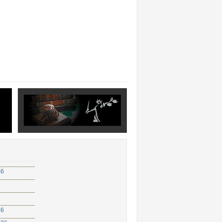
26
6
26