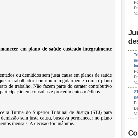
Po
Da
Vi
Ju
de
rmanecer em plano de saúde custeado integralmente
Tr
in
In
Po
ntados ou demitidos sem justa causa em planos de saúde
Da
que o trabalhador contribuiu regularmente com o plano
Vi
rato de trabalho. Não fazem parte do caráter contributivo
oparticipação em consultas e procedimentos médicos.
ST
pa
Po
Da
ceira Turma do Superior Tribunal de Justiça (STJ) para
Vi
 demissão sem justa causa, buscava permanecer no plano
entos mensais. A decisão foi unânime.
Co