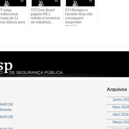
F julga
TST:Dow Brasil
STJ:Bosaipo e
nstitucional
pagará R$ 1
Geraldo Riva não
rnada de 12
milhão a herdeiros
conseguem
ras diárias para
de trabalhad...
suspender
decisôe...
Arquivos
Junho 20
JUNHO DE
Maio 202
 Miranda
Abril 2026
JUNHO DE
Março 20