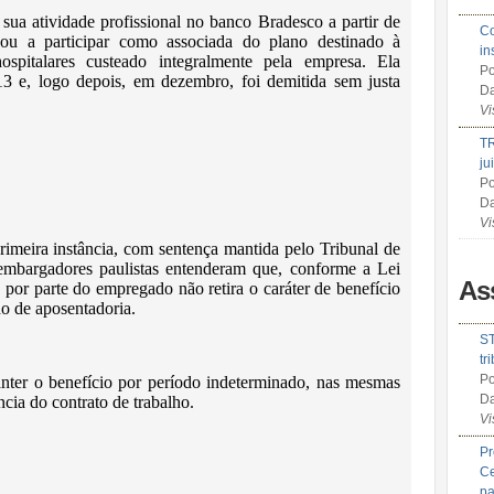
sua atividade profissional no banco Bradesco a partir de
Co
sou a participar como associada do plano destinado à
in
spitalares custeado integralmente pela empresa. Ela
Po
3 e, logo depois, em dezembro, foi demitida sem justa
Da
Vi
TR
ju
Po
Da
Vi
imeira instância, com sentença mantida pelo Tribunal de
embargadores paulistas entenderam que, conforme a Lei
As
a por parte do empregado não retira o caráter de benefício
do de aposentadoria.
ST
tr
Po
nter o benefício por período indeterminado, nas mesmas
Da
ncia do contrato de trabalho.
Vi
Pr
Ce
pa