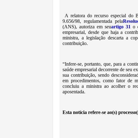
A relatora do recurso especial do B
9.656/98, regulamentada pela
Resolu
(ANS), autoriza em seu
artigo 31
o d
empresarial, desde que haja a contrib
ministra, a legislação descarta a c
contribuição.
“Infere-se, portanto, que, para a con
saúde empresarial decorrente de seu ex
sua contribuição, sendo desconsiderad
em procedimentos, como fator de mod
concluiu a ministra ao acolher o r
aposentada.
Esta notícia refere-se ao(s) processo(