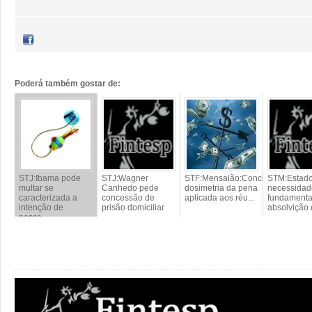
Poderá também gostar de:
STJ:Ibama pode
STJ:Wagner
STF:Mensalão:Concluída
STM:Estado
multar se
Canhedo pede
dosimetria da pena
necessidad
caracterizada a
concessão de
aplicada aos réu...
fundament
intenção de
prisão domiciliar
absolvição d
pesca...
...