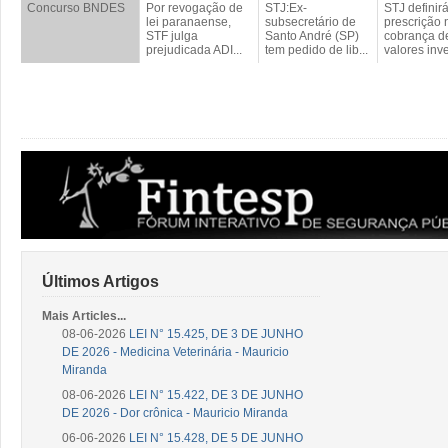
Concurso BNDES
Por revogação de
STJ:Ex-
STJ definir
lei paranaense,
subsecretário de
prescrição 
STF julga
Santo André (SP)
cobrança d
prejudicada ADI...
tem pedido de lib...
valores inv
...
Últimos Artigos
Mais Articles...
08-06-2026
LEI N° 15.425, DE 3 DE JUNHO
DE 2026 - Medicina Veterinária - Mauricio
Miranda
08-06-2026
LEI N° 15.422, DE 3 DE JUNHO
DE 2026 - Dor crônica - Mauricio Miranda
06-06-2026
LEI N° 15.428, DE 5 DE JUNHO