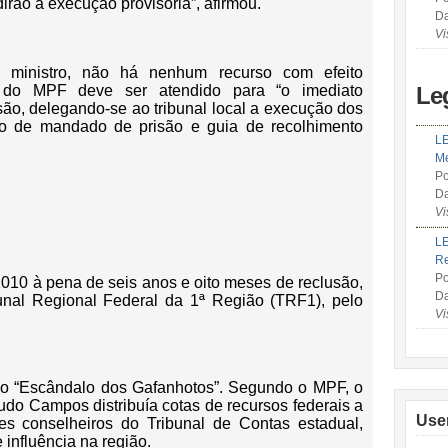
irão a execução provisória”, afirmou.
Da
Vi
 ministro, não há nenhum recurso com efeito
o do MPF deve ser atendido para “o imediato
Le
ão, delegando-se ao tribunal local a execução dos
o de mandado de prisão e guia de recolhimento
LE
Me
Po
Da
Vi
LE
R
Po
010 à pena de seis anos e oito meses de reclusão,
Da
unal Regional Federal da 1ª Região (TRF1), pelo
Vi
o “Escândalo dos Gafanhotos”. Segundo o MPF, o
do Campos distribuía cotas de recursos federais a
Use
eles conselheiros do Tribunal de Contas estadual,
 influência na região.