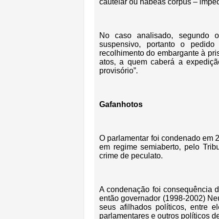
cautelar ou habeas corpus – imped
No caso analisado, segundo o
suspensivo, portanto o pedid
recolhimento do embargante à pris
atos, a quem caberá a expediçã
provisório”.
Gafanhotos
O parlamentar foi condenado em 2
em regime semiaberto, pelo Trib
crime de peculato.
A condenação foi consequência d
então governador (1998-2002) Neu
seus afilhados políticos, entre 
parlamentares e outros políticos de