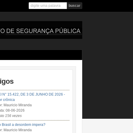
tigos
I N° 15.422, DE 3 DE JUNHO DE 2026 -
r crônica
r: Mauricio Miranda
ta: 08-06-2026
sto 156 vezes
 Brasil a desordem impera?
r: Mauricio Miranda