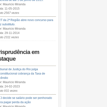
screva-se até 5 de junho de 2015.
r: Mauricio Miranda
ta: 11-05-2015
sto 2567 vezes
T da 2ª Região abre novo concurso para
iz substituto.
r: Mauricio Miranda
ta: 29-11-2014
sto 2311 vezes
risprudência em
staque
ibunal de Justiça do Rio julga
constitucional cobrança da Taxa de
cêndio
r: Mauricio Miranda
ta: 24-02-2023
sto 931 vezes
J decide se salário pode ser penhorado
ra pagar perda da ação
r: Mauricio Miranda