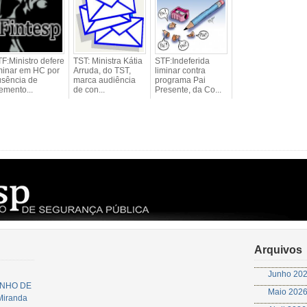
F:Ministro defere
TST: Ministra Kátia
STF:Indeferida
minar em HC por
Arruda, do TST,
liminar contra
usência de
marca audiência
programa Pai
emento...
de con...
Presente, da Co...
Arquivos
Junho 20
JUNHO DE
Maio 202
 Miranda