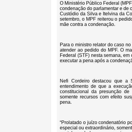
O Ministério Público Federal (MPF
condenação do parlamentar e de ou
Custódio da Silva e Itelvina da C
setembro, o MPF reiterou o pedido
mãe contra a condenação.
Para o ministro relator do caso n
atender ao pedido do MPF. O mag
Federal (STF) nesta semana, em qu
executar a pena após a condenaç
Nefi Cordeiro destacou que a
entendimento de que a execução 
constitucional da presunção de 
somente recursos com efeito sus
pena.
“Prolatado o juízo condenatório p
especial ou extraordinário, somen