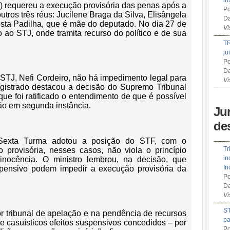
in
) requereu a execução provisória das penas após a
Po
tros três réus: Jucilene Braga da Silva, Elisângela
Da
osta Padilha, que é mãe do deputado. No dia 27 de
Vi
 ao STJ, onde tramita recurso do político e de sua
TR
ju
Po
Da
o STJ, Nefi Cordeiro, não há impedimento legal para
Vi
istrado destacou a decisão do Supremo Tribunal
e foi ratificado o entendimento de que é possível
ão em segunda instância.
Ju
de
 Sexta Turma adotou a posição do STF, com o
Tr
provisória, nesses casos, não viola o princípio
in
inocência. O ministro lembrou, na decisão, que
In
pensivo podem impedir a execução provisória da
Po
Da
Vi
ST
or tribunal de apelação e na pendência de recursos
pa
te casuísticos efeitos suspensivos concedidos – por
Po