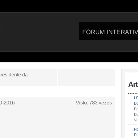
presidente da
Ar
LE
0-2016
Visto: 783 vezes
Do
Po
Da
Vi
No
Po