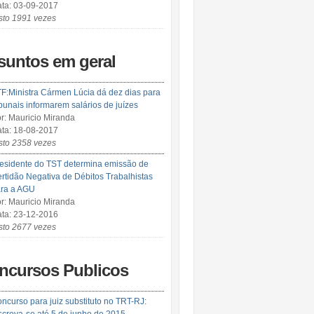
ta: 03-09-2017
sto 1991 vezes
suntos em geral
F:Ministra Cármen Lúcia dá dez dias para
ibunais informarem salários de juízes
r: Mauricio Miranda
ta: 18-08-2017
sto 2358 vezes
esidente do TST determina emissão de
rtidão Negativa de Débitos Trabalhistas
ra a AGU
r: Mauricio Miranda
ta: 23-12-2016
sto 2677 vezes
ncursos Publicos
ncurso para juiz substituto no TRT-RJ: