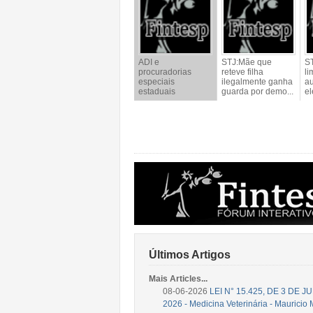
ADI e
STJ:Mãe que
ST
procuradorias
reteve filha
li
especiais
ilegalmente ganha
a
estaduais
guarda por demo...
el
Últimos Artigos
Mais Articles...
08-06-2026
LEI N° 15.425, DE 3 DE 
2026 - Medicina Veterinária - Mauricio