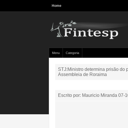
Home
Menu
Categoria
STJ:Ministro determina prisão do 
Assembleia de Roraima
Escrito por: Mauricio Miranda
07-1