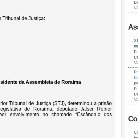
Da
Vi
r Tribunal de Justiça:
As
ST
tr
Po
Da
Vi
Pr
Ce
residente da Assembleia de Roraima
pa
Po
Da
Vi
rior Tribunal de Justiça (STJ), determinou a prisão
egislativa de Roraima, deputado Jalser Renier
por envolvimento no chamado “Escândalo dos
Co
Co