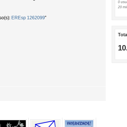
0 usuá
20 mi
so(s):
EREsp 1262099
”
Tot
10