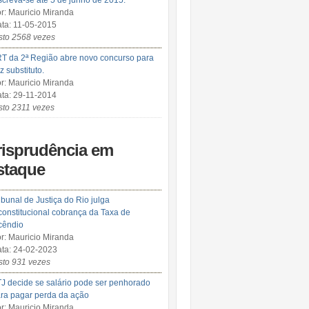
screva-se até 5 de junho de 2015.
r: Mauricio Miranda
ta: 11-05-2015
sto 2568 vezes
T da 2ª Região abre novo concurso para
iz substituto.
r: Mauricio Miranda
ta: 29-11-2014
sto 2311 vezes
risprudência em
staque
ibunal de Justiça do Rio julga
constitucional cobrança da Taxa de
cêndio
r: Mauricio Miranda
ta: 24-02-2023
sto 931 vezes
J decide se salário pode ser penhorado
ra pagar perda da ação
r: Mauricio Miranda