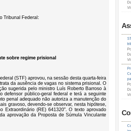
Da
Vi
o Tribunal Federal:
As
ST
tr
Po
Da
te sobre regime prisional
Vi
Pr
Ce
deral (STF) aprovou, na sessão desta quarta-feira
pa
trata da ausência de vagas no sistema prisional. O
Po
ação sugerida pelo ministro Luís Roberto Barroso à
Da
o defensor público-geral federal e terá a seguinte
Vi
ento penal adequado não autoriza a manutenção do
is gravoso, devendo-se observar, nesta hipótese,
o Extraordinário (RE) 641320”. O texto aprovado
Co
 da aprovação da Proposta de Súmula Vinculante
Co