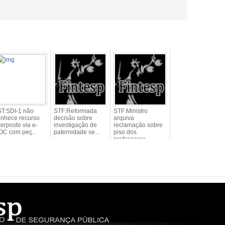
ST:SDI-1 não
STF:Reformada
STF:Ministro
onhece recurso
decisão sobre
arquiva
terposto via e-
investigação de
reclamação sobre
OC com peç...
paternidade se...
piso dos
professores...