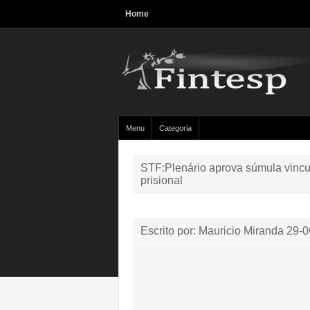
Home
Menu
Categoria
STF:Plenário aprova súmula vincu
prisional
Escrito por: Mauricio Miranda
29-0