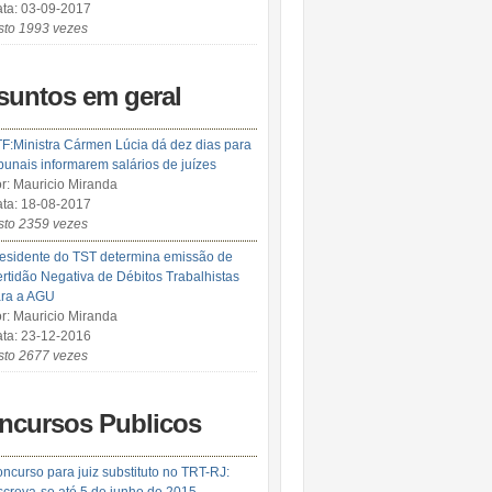
ta: 03-09-2017
sto 1993 vezes
suntos em geral
F:Ministra Cármen Lúcia dá dez dias para
ibunais informarem salários de juízes
r: Mauricio Miranda
ta: 18-08-2017
sto 2359 vezes
esidente do TST determina emissão de
rtidão Negativa de Débitos Trabalhistas
ra a AGU
r: Mauricio Miranda
ta: 23-12-2016
sto 2677 vezes
ncursos Publicos
ncurso para juiz substituto no TRT-RJ: