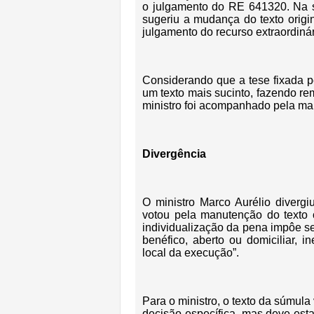
o julgamento do RE 641320. Na se
sugeriu a mudança do texto origin
julgamento do recurso extraordiná
Considerando que a tese fixada pe
um texto mais sucinto, fazendo re
ministro foi acompanhado pela maio
Divergência
O ministro Marco Aurélio divergi
votou pela manutenção do texto o
individualização da pena impôe s
benéfico, aberto ou domiciliar, 
local da execução”.
Para o ministro, o texto da súmula
decisão específica, mas deve esta