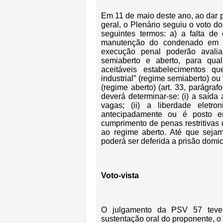
Em 11 de maio deste ano, ao dar 
geral, o Plenário seguiu o voto do
seguintes termos: a) a falta de
manutenção do condenado em re
execução penal poderão avalia
semiaberto e aberto, para qua
aceitáveis estabelecimentos q
industrial” (regime semiaberto) o
(regime aberto) (art. 33, parágrafo
deverá determinar-se: (i) a saída
vagas; (ii) a liberdade eletr
antecipadamente ou é posto em 
cumprimento de penas restritivas 
ao regime aberto. Até que sejam
poderá ser deferida a prisão domic
Voto-vista
O julgamento da PSV 57 teve
sustentação oral do proponente, o