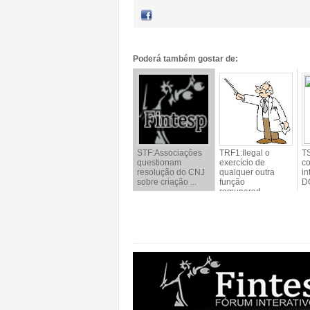
Poderá também gostar de:
STF:Associaçôes
TRF1:Ilegal o
T
questionam
exercício de
c
resolução do CNJ
qualquer outra
in
sobre criação ...
função
D
remunerad...