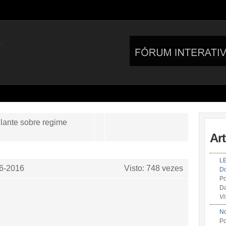
lante sobre regime
Ar
LE
6-2016
Visto: 748 vezes
Do
Po
Da
Vi
No
Po