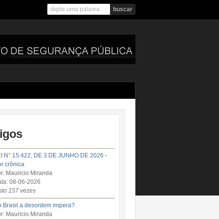
tigos
I N° 15.422, DE 3 DE JUNHO DE 2026 -
r crônica
r: Mauricio Miranda
ta: 08-06-2026
sto 157 vezes
 Brasil a desordem impera?
r: Mauricio Miranda