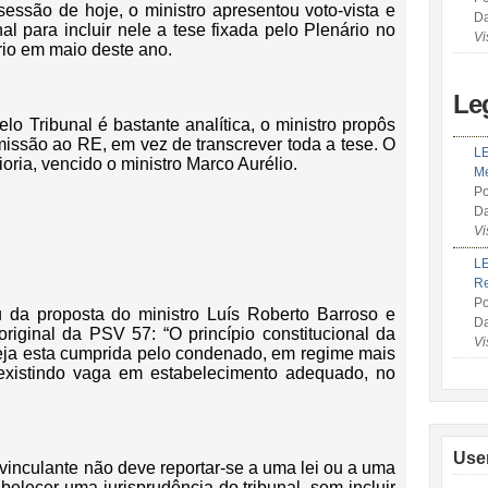
ssão de hoje, o ministro apresentou voto-vista e
Da
al para incluir nele a tese fixada pelo Plenário no
Vi
rio em maio deste ano.
Le
lo Tribunal é bastante analítica, o ministro propôs
missão ao RE, em vez de transcrever toda a tese. O
LE
ria, vencido o ministro Marco Aurélio.
Me
Po
Da
Vi
LE
R
Po
u da proposta do ministro Luís Roberto Barroso e
Da
riginal da PSV 57: “O princípio constitucional da
Vi
eja esta cumprida pelo condenado, em regime mais
inexistindo vaga em estabelecimento adequado, no
Use
 vinculante não deve reportar-se a uma lei ou a uma
belecer uma jurisprudência do tribunal, sem incluir