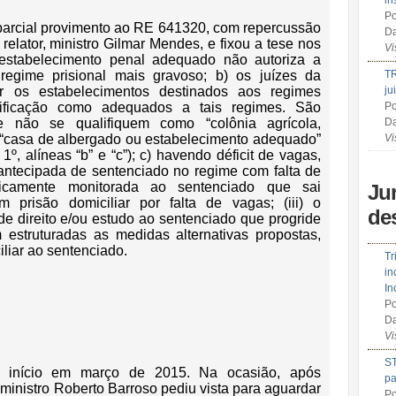
in
Po
parcial provimento ao RE 641320, com repercussão
Da
 relator, ministro Gilmar Mendes, e fixou a tese nos
Vi
 estabelecimento penal adequado não autoriza a
gime prisional mais gravoso; b) os juízes da
TR
r os estabelecimentos destinados aos regimes
ju
lificação como adequados a tais regimes. São
Po
ue não se qualifiquem como “colônia agrícola,
Da
u “casa de albergado ou estabelecimento adequado”
Vi
 1º, alíneas “b” e “c”); c) havendo déficit de vagas,
 antecipada de sentenciado no regime com falta de
onicamente monitorada ao sentenciado que sai
Ju
prisão domiciliar por falta de vagas; (iii) o
de
de direito e/ou estudo ao sentenciado que progride
 estruturadas as medidas alternativas propostas,
iliar ao sentenciado.
Tr
in
In
Po
Da
Vi
ST
 início em março de 2015. Na ocasião, após
pa
 ministro Roberto Barroso pediu vista para aguardar
Po