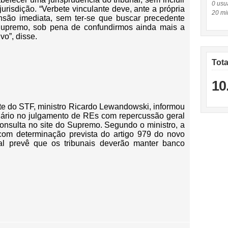
0 usuá
urisdição. “Verbete vinculante deve, ante a própria
20 mi
ensão imediata, sem ter-se que buscar precedente
 Supremo, sob pena de confundirmos ainda mais a
vo”, disse.
Tot
10
nte do STF, ministro Ricardo Lewandowski, informou
nário no julgamento de REs com repercussão geral
onsulta no site do Supremo. Segundo o ministro, a
om determinação prevista do artigo 979 do novo
al prevê que os tribunais deverão manter banco