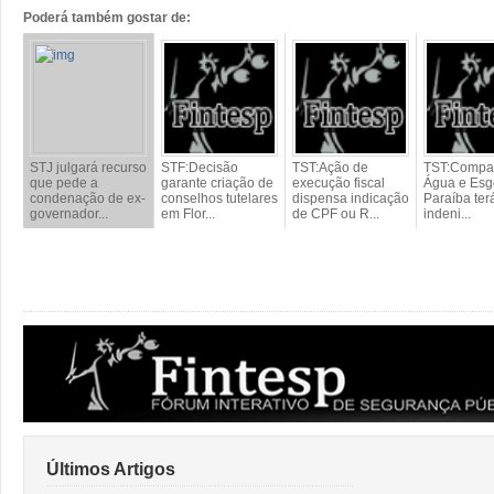
Poderá também gostar de:
STJ julgará recurso
STF:Decisão
TST:Ação de
TST:Compa
que pede a
garante criação de
execução fiscal
Água e Esg
condenação de ex-
conselhos tutelares
dispensa indicação
Paraíba ter
governador...
em Flor...
de CPF ou R...
indeni...
Últimos Artigos