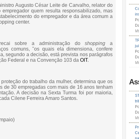
nistro Augusto César Leite de Carvalho, relator do
Co
o empregador quem resulta responsabilizado, mas
in
 estabelecimento do empregador e da área comum a
Po
opping center.
Da
Vi
TR
ecai sobre a administração do
shopping
a
ju
aços comuns, "os quais ela dimensiona, confere
Po
ia, segundo a decisão, está prevista nos parágrafos
Da
uição Federal e na Convenção 103 da
OIT
.
Vi
As
a proteção do trabalho da mulher, determina que os
is de 30 empregadas com mais de 16 anos tenham
ação. A decisão na Sexta Turma foi por maioria,
ST
ada Cilene Ferreira Amaro Santos.
tr
Po
Da
Vi
ampaio)
Pr
Ce
pa