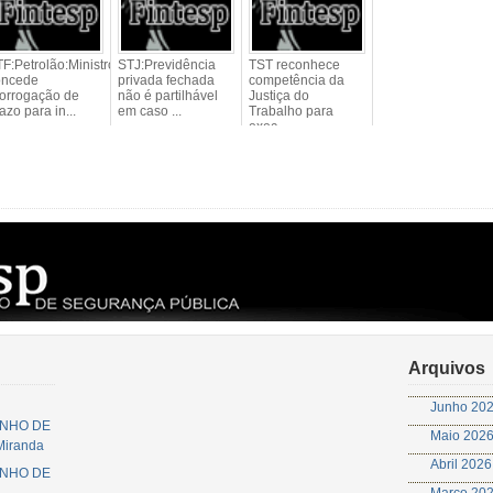
F:Petrolão:Ministro
STJ:Previdência
TST reconhece
oncede
privada fechada
competência da
orrogação de
não é partilhável
Justiça do
azo para in...
em caso ...
Trabalho para
exec...
Arquivos
Junho 20
JUNHO DE
Maio 202
 Miranda
Abril 2026
JUNHO DE