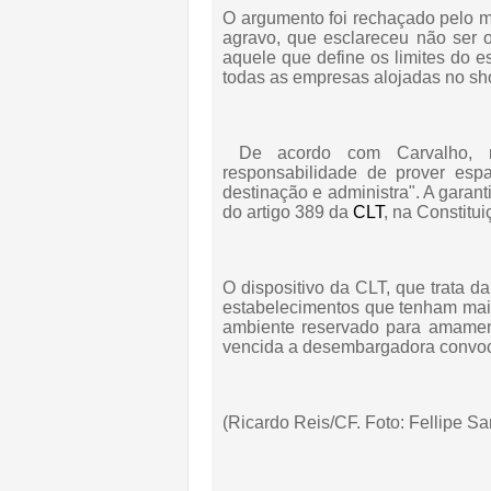
O argumento foi rechaçado pelo mi
agravo, que esclareceu não ser 
aquele que define os limites do
todas as empresas alojadas no sh
De acordo com Carvalho, r
responsabilidade de prover esp
destinação e administra". A garant
do artigo 389 da
CLT
, na Constit
O dispositivo da CLT, que trata d
estabelecimentos que tenham ma
ambiente reservado para amament
vencida a desembargadora convoc
(Ricardo Reis/CF. Foto: Fellipe S