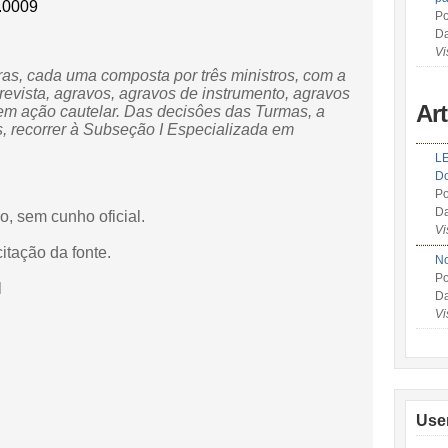
.0009
Po
Da
Vi
as, cada uma composta por três ministros, com a
 revista, agravos, agravos de instrumento, agravos
Ar
 em ação cautelar. Das decisôes das Turmas, a
, recorrer à Subseção I Especializada em
LE
Do
Po
Da
o, sem cunho oficial.
Vi
itação da fonte.
No
Po
l
Da
Vi
Use