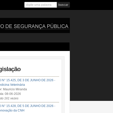
gislação
I N° 15.425, DE 3 DE JUNHO DE 2026 -
dicina Veterinária
r: Mauricio Miranda
ta: 08-06-2026
sto 161 vezes
I N° 15.428, DE 5 DE JUNHO DE 2026 -
enovação da CNH