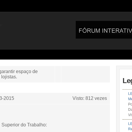
garantir espaço de
ojistas.
Le
LE
3-2015
Visto: 812 vezes
Me
Po
Da
Vi
LE
l Superior do Trabalho:
R