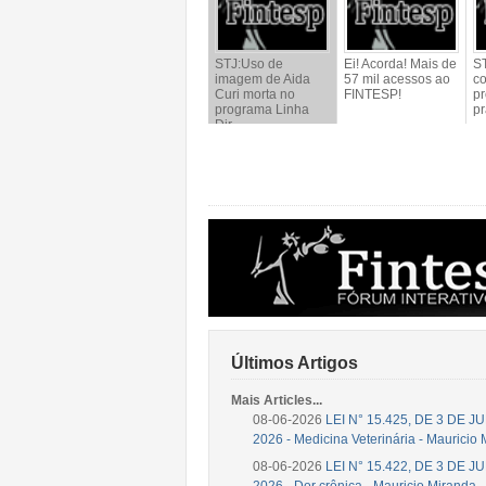
STJ:Uso de
Ei! Acorda! Mais de
ST
imagem de Aida
57 mil acessos ao
c
Curi morta no
FINTESP!
pr
programa Linha
pr
Dir...
Últimos Artigos
Mais Articles...
08-06-2026
LEI N° 15.425, DE 3 DE 
2026 - Medicina Veterinária - Mauricio
08-06-2026
LEI N° 15.422, DE 3 DE 