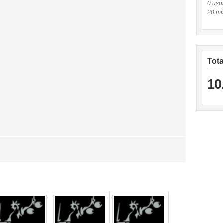
0 usuá
20 mi
Tot
10