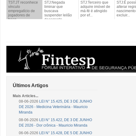
TST:JT reconhece
STJ:Negada
STJ:Terceiro que
STJ:É possí
vínculo
liminar que
adquire imóvel de
alterar regi
empregatício de
buscava
má-fé é atingido
nascimento
jogadores de
suspender leilão
por ef...
excluir...
basq...
decorrente...
Últimos Artigos
Mais Articles...
08-06-2026
LEI N° 15.425, DE 3 DE JUNHO
DE 2026 - Medicina Veterinária - Mauricio
Miranda
08-06-2026
LEI N° 15.422, DE 3 DE JUNHO
DE 2026 - Dor crônica - Mauricio Miranda
06-06-2026
LEI N° 15.428, DE 5 DE JUNHO