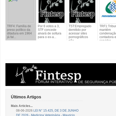
TRF4: Família de
Por 6 votos a 3,
TST:Empregado
TRF1:Tribu
preso político da
STF concede
demitido por
mantém
ditadura em 1964
alvará de soltura
acessar sites
condenaçã
já fal...
para o ex-a...
pornográficos
contadora 
não...
servidor...
Últimos Artigos
Mais Articles...
08-06-2026
LEI N° 15.425, DE 3 DE JUNHO
DE 2026 - Medicina Veterinária - Mauricio