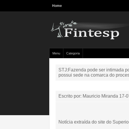
Home
Menu
Categoria
STJ:Fazenda pode ser intimada po
possui sede na comarca do proce
Escrito por: Mauricio Miranda
17-0
Notícia extraída do site do Superio