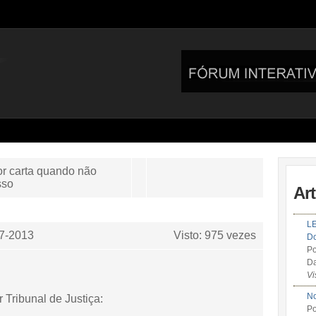
r carta quando não
sso
Ar
LE
7-2013
Visto: 975 vezes
Do
Po
Da
Vi
No
r Tribunal de Justiça:
Po