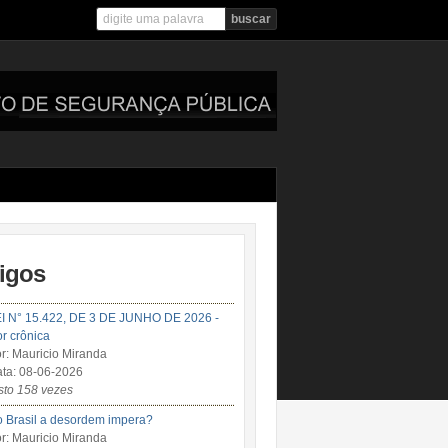
tigos
I N° 15.422, DE 3 DE JUNHO DE 2026 -
r crônica
r: Mauricio Miranda
ta: 08-06-2026
sto 158 vezes
 Brasil a desordem impera?
r: Mauricio Miranda