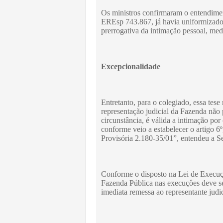
Os ministros confirmaram o entendime
EREsp 743.867, já havia uniformizado 
prerrogativa da intimação pessoal, med
Excepcionalidade
Entretanto, para o colegiado, essa tes
representação judicial da Fazenda não
circunstância, é válida a intimação por
conforme veio a estabelecer o artigo 6
Provisória 2.180-35/01”, entendeu a Se
Conforme o disposto na Lei de Execuçã
Fazenda Pública nas execuçôes deve se
imediata remessa ao representante judic