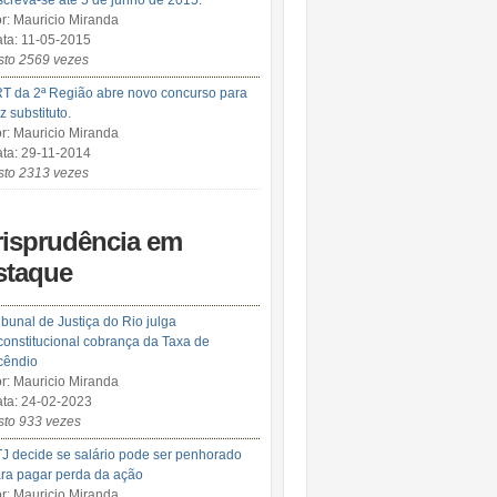
screva-se até 5 de junho de 2015.
r: Mauricio Miranda
ta: 11-05-2015
sto 2569 vezes
T da 2ª Região abre novo concurso para
iz substituto.
r: Mauricio Miranda
ta: 29-11-2014
sto 2313 vezes
risprudência em
staque
ibunal de Justiça do Rio julga
constitucional cobrança da Taxa de
cêndio
r: Mauricio Miranda
ta: 24-02-2023
sto 933 vezes
J decide se salário pode ser penhorado
ra pagar perda da ação
r: Mauricio Miranda