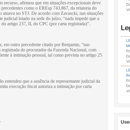
o recurso, afirmou que em situaçôes excepcionais deve
Da
m precedentes como o EREsp 743.867, da relatoria do
Vi
o atuava no STJ. De acordo com Zavascki, nas situaçôes
e judicial lotado na sede do juízo, “nada impede que a
do artigo 237, II, do CPC (por carta registrada)”.
Le
LE
, em outro precedente citado por Benjamin, “nas
Me
ta registrada do procurador da Fazenda Nacional, com
Po
lente à intimação pessoal, tal como prevista no artigo 25
Da
Vi
LE
R
o entendeu que a ausência de representante judicial da
Po
ita execução fiscal autoriza a intimação por carta
Da
Vi
Use
”