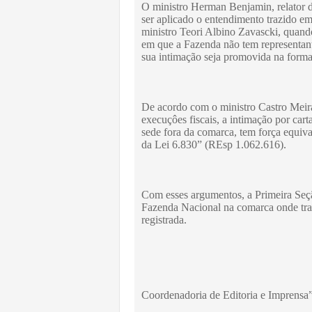
O ministro Herman Benjamin, relator d
ser aplicado o entendimento trazido e
ministro Teori Albino Zavascki, quand
em que a Fazenda não tem representant
sua intimação seja promovida na forma 
De acordo com o ministro Castro Meira
execuçôes fiscais, a intimação por car
sede fora da comarca, tem força equiva
da Lei 6.830” (REsp 1.062.616).
Com esses argumentos, a Primeira Seçã
Fazenda Nacional na comarca onde tram
registrada.
Coordenadoria de Editoria e Imprensa