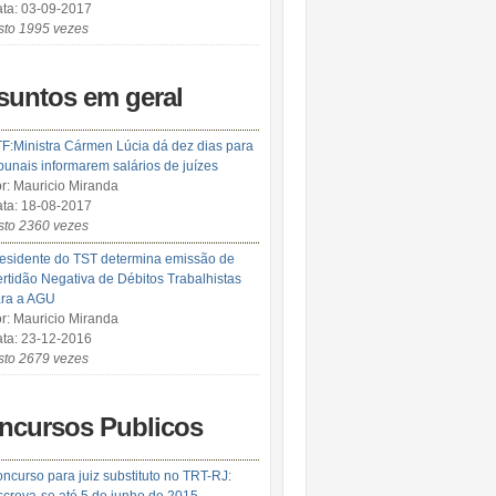
ta: 03-09-2017
sto 1995 vezes
suntos em geral
F:Ministra Cármen Lúcia dá dez dias para
ibunais informarem salários de juízes
r: Mauricio Miranda
ta: 18-08-2017
sto 2360 vezes
esidente do TST determina emissão de
rtidão Negativa de Débitos Trabalhistas
ra a AGU
r: Mauricio Miranda
ta: 23-12-2016
sto 2679 vezes
ncursos Publicos
ncurso para juiz substituto no TRT-RJ: