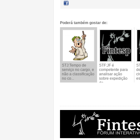
Poderá também gostar de:
STJ:Tempo de
STF:JF é
ST
serviço no cargo, e
competente para
de
não a classificação
analisar ação
ci
no co...
sobre expedição
es
de ...