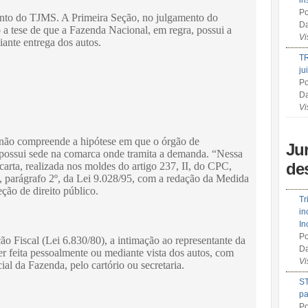
in
Po
nto do TJMS. A Primeira Seção, no julgamento do
Da
a tese de que a Fazenda Nacional, em regra, possui a
Vi
iante entrega dos autos.
TR
ju
Po
Da
Vi
e não compreende a hipótese em que o órgão de
Ju
 possui sede na comarca onde tramita a demanda. “Nessa
de
 carta, realizada nos moldes do artigo 237, II, do CPC,
º, parágrafo 2º, da Lei 9.028/95, com a redação da Medida
ção de direito público.
Tr
in
In
Po
o Fiscal (Lei 6.830/80), a intimação ao representante da
Da
r feita pessoalmente ou mediante vista dos autos, com
Vi
ial da Fazenda, pelo cartório ou secretaria.
ST
pa
Po