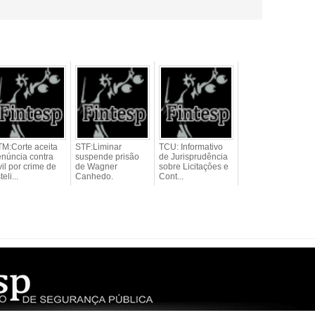
M:Corte aceita
STF:Liminar
TCU: Informativo
núncia contra
suspende prisão
de Jurisprudência
vil por crime de
de Wagner
sobre Licitaçôes e
teli...
Canhedo.
Cont...