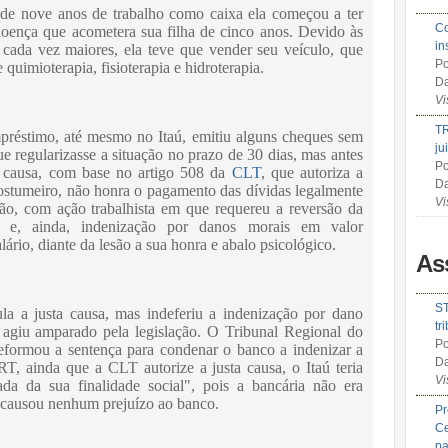
 de nove anos de trabalho como caixa ela começou a ter
Co
doença que acometera sua filha de cinco anos. Devido às
in
cada vez maiores, ela teve que vender seu veículo, que
Po
e quimioterapia, fisioterapia e hidroterapia.
Da
Vi
TR
mpréstimo, até mesmo no Itaú, emitiu alguns cheques sem
ju
ue regularizasse a situação no prazo de 30 dias, mas antes
Po
ta causa, com base no artigo 508 da
CLT
, que autoriza a
Da
ostumeiro, não honra o pagamento das dívidas legalmente
Vi
tão, com ação trabalhista em que requereu a reversão da
a e, ainda, indenização por danos morais em valor
ário, diante da lesão a sua honra e abalo psicológico.
As
ST
la a justa causa, mas indeferiu a indenização por dano
tr
agiu amparado pela legislação. O Tribunal Regional do
Po
eformou a sentença para condenar o banco a indenizar a
Da
, ainda que a CLT autorize a justa causa, o Itaú teria
Vi
ada da sua finalidade social", pois a bancária não era
 causou nenhum prejuízo ao banco.
Pr
Ce
pa