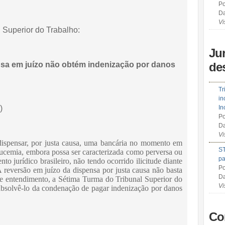
Po
Da
Vi
l Superior do Trabalho:
Ju
usa em juízo não obtém indenização por danos
de
Tr
in
)
In
Po
Da
Vi
ispensar, por justa causa, uma bancária no momento em
ST
leucemia, embora possa ser caracterizada como perversa ou
pa
 jurídico brasileiro, não tendo ocorrido ilicitude diante
Po
 reversão em juízo da dispensa por justa causa não basta
Da
se entendimento, a Sétima Turma do Tribunal Superior do
Vi
absolvê-lo da condenação de pagar indenização por danos
Co