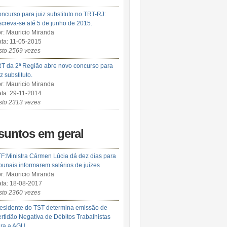
ncurso para juiz substituto no TRT-RJ:
screva-se até 5 de junho de 2015.
r: Mauricio Miranda
ta: 11-05-2015
sto 2569 vezes
T da 2ª Região abre novo concurso para
iz substituto.
r: Mauricio Miranda
ta: 29-11-2014
sto 2313 vezes
suntos em geral
F:Ministra Cármen Lúcia dá dez dias para
ibunais informarem salários de juízes
r: Mauricio Miranda
ta: 18-08-2017
sto 2360 vezes
esidente do TST determina emissão de
rtidão Negativa de Débitos Trabalhistas
ra a AGU