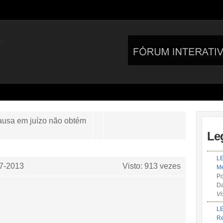
causa em juízo não obtém
Le
LE
7-2013
Visto: 913 vezes
Me
Po
Da
Vi
LE
R