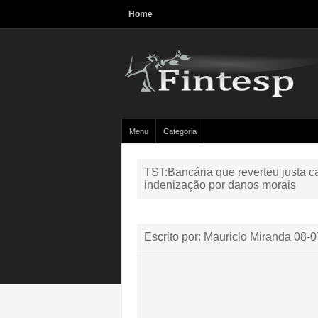
Home
Menu
Categoria
TST:Bancária que reverteu justa 
indenização por danos morais
Escrito por: Mauricio Miranda
08-0