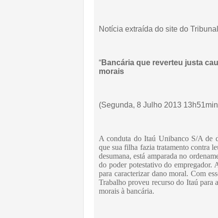
Notícia extraída do site do Tribuna
“
Bancária que reverteu justa ca
morais
(Segunda, 8 Julho 2013 13h51min
A conduta do Itaú Unibanco S/A de d
que sua filha fazia tratamento contra 
desumana, está amparada no ordenamento
do poder potestativo do empregador. A
para caracterizar dano moral. Com es
Trabalho proveu recurso do Itaú para 
morais à bancária.