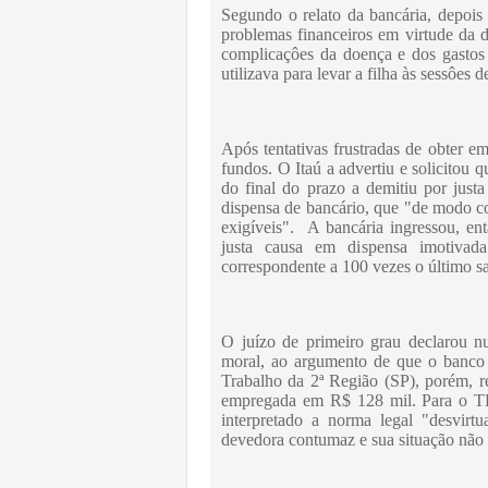
Segundo o relato da bancária, depois
problemas financeiros em virtude da 
complicaçôes da doença e dos gastos 
utilizava para levar a filha às sessôes d
Após tentativas frustradas de obter e
fundos. O Itaú a advertiu e solicitou q
do final do prazo a demitiu por jus
dispensa de bancário, que "de modo c
exigíveis". A bancária ingressou, en
justa causa em dispensa imotivad
correspondente a 100 vezes o último sal
O juízo de primeiro grau declarou nu
moral, ao argumento de que o banco 
Trabalho da 2ª Região (SP), porém, r
empregada em R$ 128 mil. Para o TRT
interpretado a norma legal "desvirtu
devedora contumaz e sua situação não