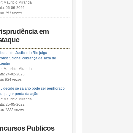
r: Mauricio Miranda
ta: 06-06-2026
sto 151 vezes
risprudência em
staque
ibunal de Justiça do Rio julga
constitucional cobrança da Taxa de
cêndio
r: Mauricio Miranda
ta: 24-02-2023
sto 934 vezes
J decide se salário pode ser penhorado
ra pagar perda da ação
r: Mauricio Miranda
ta: 25-05-2022
sto 1222 vezes
ncursos Publicos