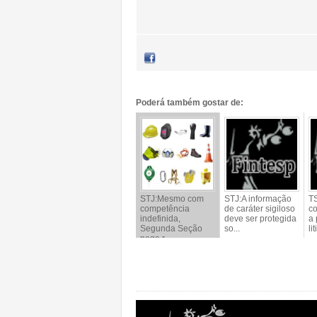
Poderá também gostar de:
STJ:Mesmo com
STJ:A informação
T
competência
de caráter sigiloso
c
indefinida,
deve ser protegida
a 
Segunda Seção
so...
li
nega r...