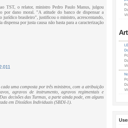
Po
o TST, o relator, ministro Pedro Paulo Manus, julgou
Da
o por dano moral. "A atitude do banco de dispensar a
Vi
urídico brasileiro", justificou o ministro, acrescentando,
a dispensa por justa causa não basta para a caracterização
Ar
LE
Do
Po
Da
Vi
2.011
No
Po
Da
 cada uma composta por três ministros, com a atribuição
Vi
ravos, agravos de instrumento, agravos regimentais e
 Das decisôes das Turmas, a parte ainda pode, em alguns
zada em Dissídios Individuais (SBDI-1).
Use