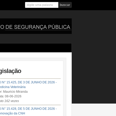
gislação
I N° 15.425, DE 3 DE JUNHO DE 2026 -
dicina Veterinária
r: Mauricio Miranda
ta: 08-06-2026
sto 162 vezes
I N° 15.428, DE 5 DE JUNHO DE 2026 -
enovação da CNH