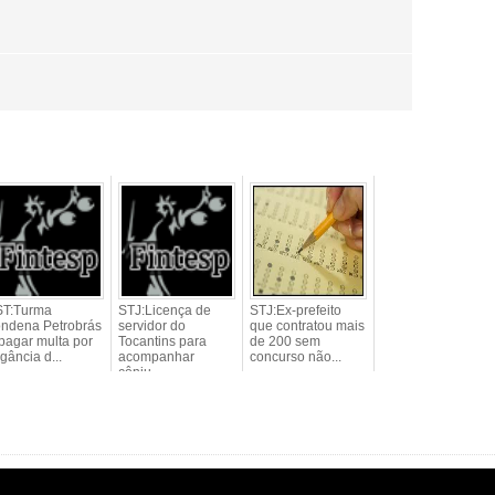
ST:Turma
STJ:Licença de
STJ:Ex-prefeito
ondena Petrobrás
servidor do
que contratou mais
pagar multa por
Tocantins para
de 200 sem
tigância d...
acompanhar
concurso não...
cônju...