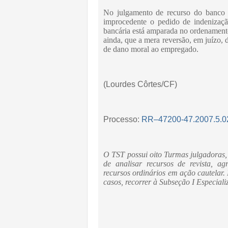
No julgamento de recurso do banco a
improcedente o pedido de indenizaçã
bancária está amparada no ordenamento j
ainda, que a mera reversão, em juízo, d
de dano moral ao empregado.
(Lourdes Côrtes/CF)
Processo:
RR–47200-47.2007.5.0
O TST possui oito Turmas julgadoras,
de analisar recursos de revista, ag
recursos ordinários em ação cautelar.
casos, recorrer à Subseção I Especiali