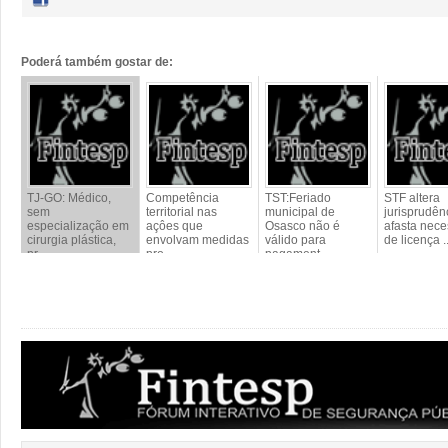
Poderá também gostar de:
TJ-GO: Médico,
Competência
TST:Feriado
STF altera
sem
territorial nas
municipal de
jurisprudên
especialização em
açôes que
Osasco não é
afasta nec
cirurgia plástica,
envolvam medidas
válido para
de licença ..
pr...
pro...
pagament...