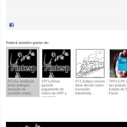
Poderá também gostar de:
STJ:1a. instância
STF:Liminar
STJ:Justiça comum
TRF3:CPF 
pode extinguir
garante
deve decidir sobre
ser gratuito
exceção da
pagamento de
sucessão
Estado de 
verdade contra...
índice da URP a
trabalhista ...
Paulo.
servidore...