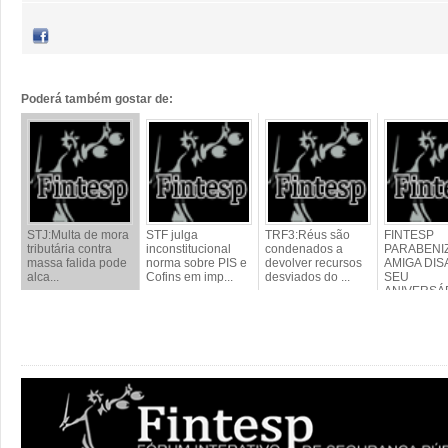
Poderá também gostar de:
STJ:Multa de mora
STF julga
TRF3:Réus são
FINTESP
tributária contra
inconstitucional
condenados a
PARABENIZ
massa falida pode
norma sobre PIS e
devolver recursos
AMIGA DIS
alca...
Cofins em imp...
desviados do ...
SEU
ANIVERSÁR
FELI...