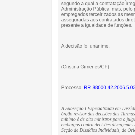
segundo a qual a contratação irre
Administração Pública, mas, pelo p
empregados terceirizados às mesma
asseguradas aos contratados dire
presente a igualdade de funçôes.
A decisão foi unânime.
(Cristina Gimenes/CF)
Processo:
RR-88000-42.2006.5.0
A Subseção I Especializada em Dissídi
órgão revisor das decisôes das Turma
mínimo é de oito ministros para o jul
embargos contra decisôes divergentes
Seção de Dissídios Individuais, de Or