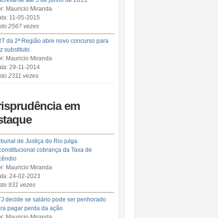
screva-se até 5 de junho de 2015.
r: Mauricio Miranda
ta: 11-05-2015
sto 2567 vezes
T da 2ª Região abre novo concurso para
iz substituto.
r: Mauricio Miranda
ta: 29-11-2014
sto 2311 vezes
risprudência em
staque
ibunal de Justiça do Rio julga
constitucional cobrança da Taxa de
cêndio
r: Mauricio Miranda
ta: 24-02-2023
sto 931 vezes
J decide se salário pode ser penhorado
ra pagar perda da ação
r: Mauricio Miranda