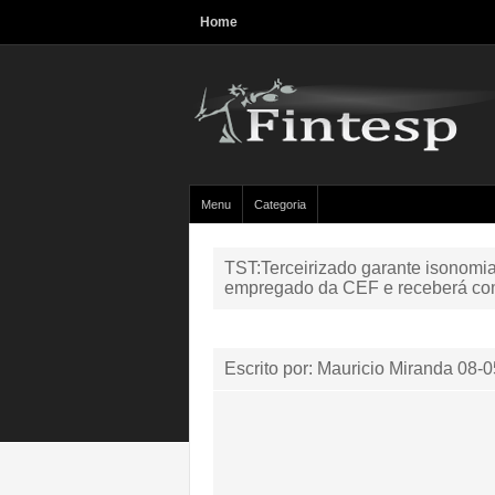
Home
Menu
Categoria
TST:Terceirizado garante isonomia
empregado da CEF e receberá co
Escrito por: Mauricio Miranda
08-0