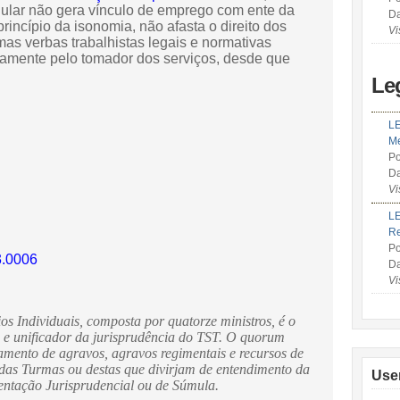
gular não gera vínculo de emprego com ente da
Da
rincípio da isonomia, não afasta o direito dos
Vi
s verbas trabalhistas legais e normativas
tamente pelo tomador dos serviços, desde que
Le
LE
Me
Po
Da
Vi
LE
R
Po
3.0006
Da
Vi
os Individuais, composta por quatorze ministros, é o
s e unificador da jurisprudência do TST. O quorum
gamento de agravos, agravos regimentais e recursos de
 das Turmas ou destas que divirjam de entendimento da
Use
ientação Jurisprudencial ou de Súmula.