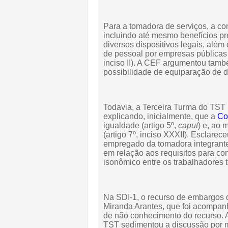
Para a tomadora de serviços, a co
incluindo até mesmo benefícios pr
diversos dispositivos legais, além
de pessoal por empresas públicas
inciso II). A CEF argumentou tamb
possibilidade de equiparação de d
Todavia, a Terceira Turma do TST 
explicando, inicialmente, que a
Co
igualdade (artigo 5º,
caput
) e, ao 
(artigo 7º, inciso XXXII). Esclarec
empregado da tomadora integrante
em relação aos requisitos para co
isonômico entre os trabalhadores
Na SDI-1, o recurso de embargos d
Miranda Arantes, que foi acompa
de não conhecimento do recurso. A
TST sedimentou a discussão por 