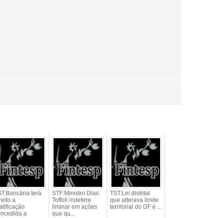
T:Bancária terá
STF:Ministro Dias
TST:Lei distrital
reito a
Toffoli indefere
que alterava limite
atificação
liminar em açôes
territorial do DF é ...
oncedida a
que qu...