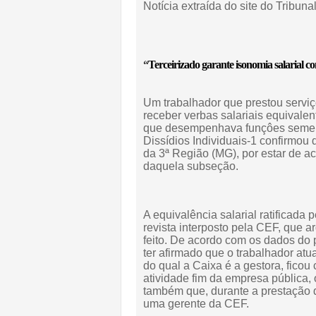
Notícia extraída do site do Tribuna
“
Terceirizado garante isonomia salarial
Um trabalhador que prestou serviç
receber verbas salariais equivale
que desempenhava funçôes semel
Dissídios Individuais-1 confirmou 
da 3ª Região (MG), por estar de 
daquela subseção.
A equivalência salarial ratificada 
revista interposto pela CEF, que 
feito. De acordo com os dados do 
ter afirmado que o trabalhador at
do qual a Caixa é a gestora, fico
atividade fim da empresa pública, 
também que, durante a prestação d
uma gerente da CEF.