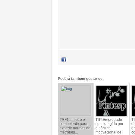
Poderá também gostar de:
TRF1:Inmetro é
TST:Empregado
TS
competente para
constrangido por
di
expedir normas de
dinâmica
gr
metrologi...
motivacional de
c