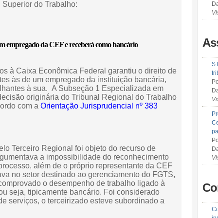
l Superior do Trabalho:
Da
Vi
As
 com empregado da CEF e receberá como bancário
ST
os à Caixa Econômica Federal garantiu o direito de
tr
ntes às de um empregado da instituição bancária,
Po
hantes à sua. A Subseção 1 Especializada em
Da
decisão originária do Tribunal Regional do Trabalho
Vi
acordo com a
Orientação Jurisprudencial nº 383
Pr
Ce
pa
Po
pelo Terceiro Regional foi objeto do recurso de
Da
argumentava a impossibilidade do reconhecimento
Vi
processo, além de o próprio representante da CEF
uava no setor destinado ao gerenciamento do FGTS,
u comprovado o desempenho de trabalho ligado à
Co
ou seja, tipicamente bancário. Foi considerado
e serviços, o terceirizado esteve subordinado a
Co