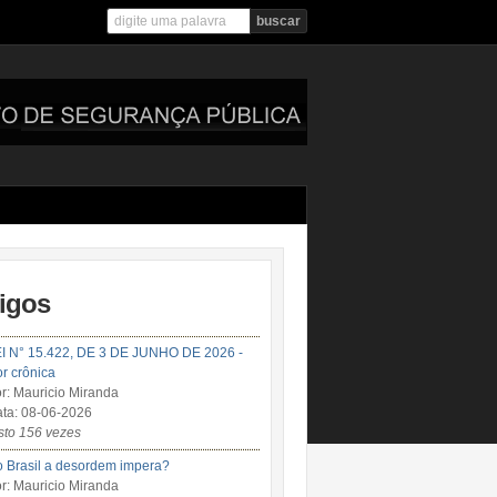
tigos
I N° 15.422, DE 3 DE JUNHO DE 2026 -
r crônica
r: Mauricio Miranda
ta: 08-06-2026
sto 156 vezes
 Brasil a desordem impera?
r: Mauricio Miranda