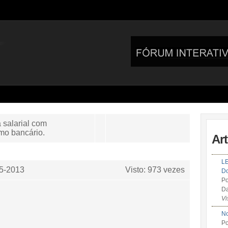
 salarial com
mo bancário.
Ar
LE
5-2013
Visto: 973 vezes
Do
Po
Da
Vi
No
Po