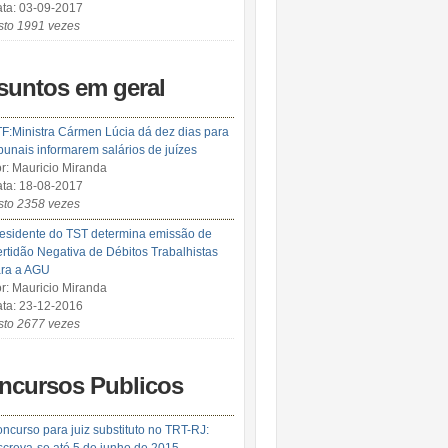
ta: 03-09-2017
sto 1991 vezes
suntos em geral
F:Ministra Cármen Lúcia dá dez dias para
ibunais informarem salários de juízes
r: Mauricio Miranda
ta: 18-08-2017
sto 2358 vezes
esidente do TST determina emissão de
rtidão Negativa de Débitos Trabalhistas
ra a AGU
r: Mauricio Miranda
ta: 23-12-2016
sto 2677 vezes
ncursos Publicos
ncurso para juiz substituto no TRT-RJ: