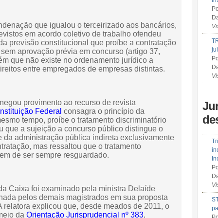
in
Po
Da
ndenação que igualou o terceirizado aos bancários,
Vi
evistos em acordo coletivo de trabalho ofendeu
TR
 da previsão constitucional que proíbe a contratação
ju
 sem aprovação prévia em concurso (artigo 37,
Po
ém que não existe no ordenamento jurídico a
Da
ireitos entre empregados de empresas distintas.
Vi
negou provimento ao recurso de revista
Ju
nstituição Federal
consagra o princípio da
de
mesmo tempo, proíbe o tratamento discriminatório
eu que a sujeição a concurso público distingue o
 da administração pública indireta exclusivamente
Tr
ntratação, mas ressaltou que o tratamento
in
 tem de ser sempre resguardado.
In
Po
Da
Vi
a Caixa foi examinado pela ministra Delaíde
nhada pelos demais magistrados em sua proposta
ST
 relatora explicou que, desde meados de 2011, o
pa
meio da
Orientação Jurisprudencial nº 383
,
Po