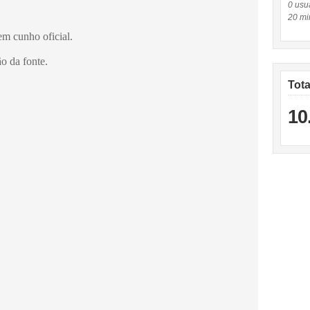
0 usuá
20 mi
em cunho oficial.
o da fonte.
Tot
10