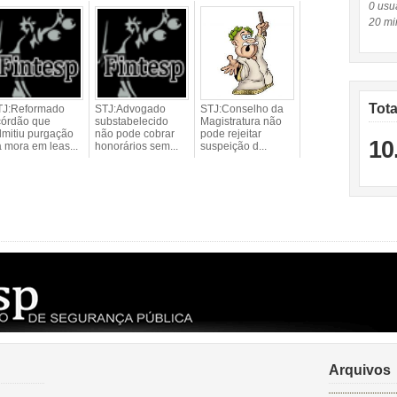
0 usuá
20 mi
Tot
TJ:Reformado
STJ:Advogado
STJ:Conselho da
córdão que
substabelecido
Magistratura não
mitiu purgação
não pode cobrar
pode rejeitar
10
 mora em leas...
honorários sem...
suspeição d...
Arquivos