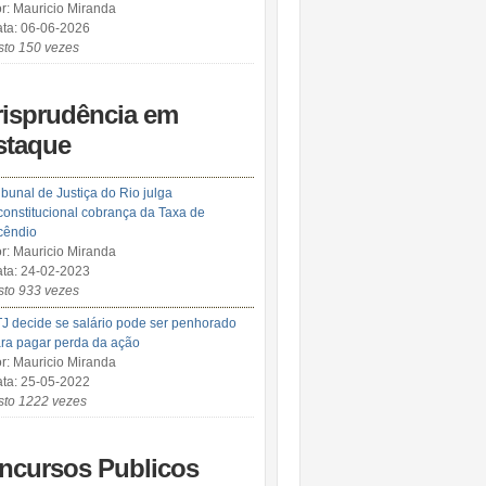
r: Mauricio Miranda
ta: 06-06-2026
sto 150 vezes
risprudência em
staque
ibunal de Justiça do Rio julga
constitucional cobrança da Taxa de
cêndio
r: Mauricio Miranda
ta: 24-02-2023
sto 933 vezes
J decide se salário pode ser penhorado
ra pagar perda da ação
r: Mauricio Miranda
ta: 25-05-2022
sto 1222 vezes
ncursos Publicos