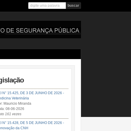
gislação
I N° 15.425, DE 3 DE JUNHO DE 2026 -
dicina Veterinária
r: Mauricio Miranda
ta: 08-06-2026
sto 161 vezes
I N° 15.428, DE 5 DE JUNHO DE 2026 -
enovação da CNH