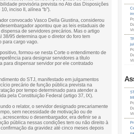
abilidade provisória prevista no Ato das Disposiçôes
Co
10, inciso II, alínea “b”).
in
Po
ador convocado Vasco Della Giustina, considerou
Da
 desembargador apontou que as leis estaduais de
Vi
ispensa de servidores precários. Mas o artigo
38/95 determina que o diretor do foro tem
TR
o para cargo vago.
ju
Po
positivo, formou-se nesta Corte o entendimento de
Da
mpetência para designar servidores a título
Vi
a para dispensar servidor por ele contratado
As
endimento do STJ, manifestado em julgamentos
cício precário de função pública prevista na
tratação por tempo determinado para atender a
ST
a pela Constituição Federal (artigo 37, IX).
tr
Po
gundo o relator, o servidor designado precariamente
Da
tempo, sem necessidade de motivação ou de
Vi
, acrescentou o desembargador, era definir se a
nção pública nessas condiçôes tem ou não direito à
Pr
da confirmação da gravidez até cinco meses depois
Ce
pa