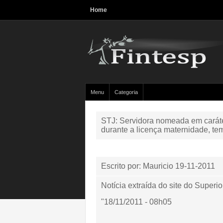
Home
Menu
Categoria
STJ: Servidora nomeada em caráter
durante a licença maternidade, tem
Escrito por: Mauricio
19-11-2011
Notícia extraída do site do Superio
"18/11/2011 - 08h05