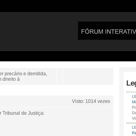
 precário e demitida,
 direito à
Le
LE
Visto: 1014 vezes
Me
Po
r Tribunal de Justiça:
Da
Vi
LE
R