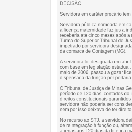
DECISÃO
Servidora em caráter precário tem
Servidora pública nomeada em car
a licença maternidade faz jus a i
receberia até cinco meses após a r
Turma do Superior Tribunal de Ju
impetrado por servidora designada 
da comarca de Contagem (MG).
A servidora foi designada em abril
com base em legislação estadual, 
maio de 2006, passou a gozar lic
dispensada da função por portaria 
O Tribunal de Justiça de Minas G
período de 120 dias, contados do 
direitos constitucionais garantido
servidora não poderia ser consid
nem por isso deixava de ter direito
No recurso ao STJ, a servidora def
de reintegração à função ou, alte
apenas aos 120 dias da licença m