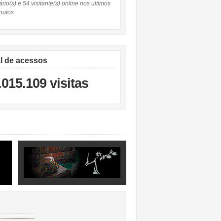
rio(s) e 54 visitante(s) online nos ultimos
nutos.
al de acessos
.015.109 visitas