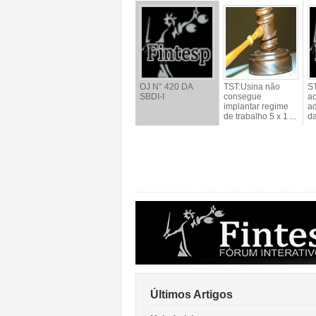
OJ N° 420 DA
TST:Usina não
S
SBDI-I
consegue
a
implantar regime
ad
de trabalho 5 x 1 ...
da
Últimos Artigos