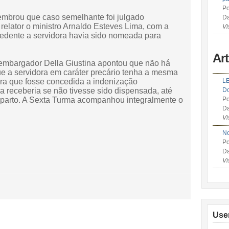
Po
embrou que caso semelhante foi julgado
Da
elator o ministro Arnaldo Esteves Lima, com a
Vi
cedente a servidora havia sido nomeada para
Ar
embargador Della Giustina apontou que não há
e a servidora em caráter precário tenha a mesma
ara que fosse concedida a indenização
LE
a receberia se não tivesse sido dispensada, até
Do
 parto. A Sexta Turma acompanhou integralmente o
Po
Da
Vi
No
Po
Da
Vi
Use