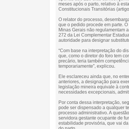
meses após o parto, relativo à est
Constitucionais Transitórias (artigo 
O relator do processo, desembarg
que o pedido procede em parte. O
Minas Gerais não regulamentam a d
272 da Lei Complementar Estadual 
autoridade para designar substitut
“Com base na interpretação do dis
que, como o diretor do foro tem co
precário, teria também competênci
temporariamente”, explicou.
Ele esclareceu ainda que, no ent
anteriores, a designação para exer
legislação mineira equivale à con
necessidades excepcionais, admitid
Por conta dessa interpretação, se
pode ser dispensado a qualquer 
processo administrativo. A questão
servidora gestante ocupante de fu
estabilidade provisória, que vai 
do parto.