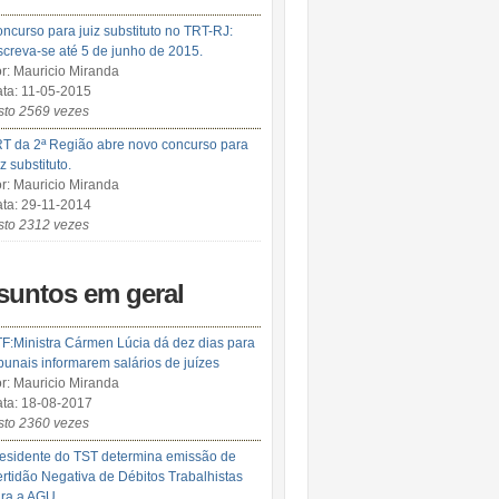
ncurso para juiz substituto no TRT-RJ:
screva-se até 5 de junho de 2015.
r: Mauricio Miranda
ta: 11-05-2015
sto 2569 vezes
T da 2ª Região abre novo concurso para
iz substituto.
r: Mauricio Miranda
ta: 29-11-2014
sto 2312 vezes
suntos em geral
F:Ministra Cármen Lúcia dá dez dias para
ibunais informarem salários de juízes
r: Mauricio Miranda
ta: 18-08-2017
sto 2360 vezes
esidente do TST determina emissão de
rtidão Negativa de Débitos Trabalhistas
ra a AGU