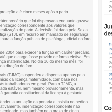
Po
Da
Vi
 proteção até cinco meses após o parto
áter precário que foi dispensada enquanto gozava
Ju
ndenização correspondente aos valores que
ealização do parto. A decisão foi dada pela Sexta
de
stiça (STJ), em recurso em mandado de segurança
para a função pública de psicóloga judicial no foro
Tr
in
 de 2004 para exercer a função em caráter precário,
In
até que o cargo fosse provido de forma efetiva. Em
Po
ença maternidade. No dia 16 do mesmo mês, foi
Da
da direção do foro.
Vi
erais (TJMG) suspendeu a dispensa apenas pelo
ST
início da licença maternidade, com base nos
pa
s às trabalhadoras em geral. Para o TJMG, a
Po
erada estável, nem mesmo provisoriamente, mas
Da
 à garantia constitucional da licença à gestante.
Vi
endeu a anulação da portaria e insistiu no pedido
rnativamente, indenização correspondente não
Co
aternidade, mas também pelo prazo de cinco