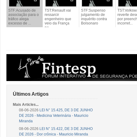
STF:Acusado de
TST:Renault vai
STF:Suspenso
TST:Volks
associação para o
ressarcir
julgamento de
reverte des
tráfico alega
engenheiro que
inquérito contra
por preenc
excesso de ...
veio da França
Bolsonaro
incorret...
po...
Últimos Artigos
Mais Articles...
08-06-2026
LEI N° 15.425, DE 3 DE JUNHO
DE 2026 - Medicina Veterinária - Mauricio
Miranda
08-06-2026
LEI N° 15.422, DE 3 DE JUNHO
DE 2026 - Dor crônica - Mauricio Miranda