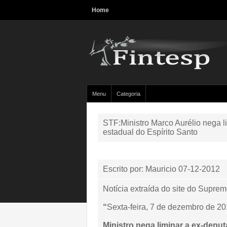
Home
Menu
Categoria
STF:Ministro Marco Aurélio nega l
estadual do Espírito Santo
Escrito por: Mauricio
07-12-2012
Notícia extraída do site do Suprem
“
Sexta-feira, 7 de dezembro de 2
Ministro nega liminar a ex-depu