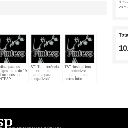
0 usuá
20 mi
Tot
10
tícia para os
STJ:Transferência
TST:Hospital terá
igos: mais de 19
de terreno de
que indenizar
l acessos ao
marinha para
empregada que
NTESP....
integralizaçã...
sofreu intox...