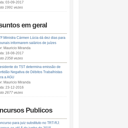
ta: 03-09-2017
sto 1991 vezes
suntos em geral
F:Ministra Cármen Lúcia dá dez dias para
ibunais informarem salários de juízes
r: Mauricio Miranda
ta: 18-08-2017
sto 2358 vezes
esidente do TST determina emissão de
rtidão Negativa de Débitos Trabalhistas
ra a AGU
r: Mauricio Miranda
ta: 23-12-2016
sto 2677 vezes
ncursos Publicos
ncurso para juiz substituto no TRT-RJ: