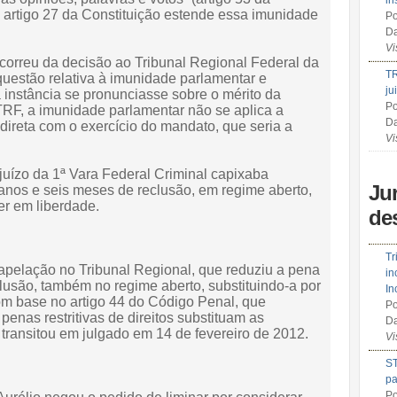
in
o artigo 27 da Constituição estende essa imunidade
Po
Da
Vi
ecorreu da decisão ao Tribunal Regional Federal da
TR
questão relativa à imunidade parlamentar e
ju
 instância se pronunciasse sobre o mérito da
Po
RF, a imunidade parlamentar não se aplica a
Da
ireta com o exercício do mandato, que seria a
Vi
uízo da 1ª Vara Federal Criminal capixaba
Ju
anos e seis meses de reclusão, em regime aberto,
er em liberdade.
de
Tr
 apelação no Tribunal Regional, que reduziu a pena
in
clusão, também no regime aberto, substituindo-a por
In
com base no artigo 44 do Código Penal, que
Po
enas restritivas de direitos substituam as
Da
 transitou em julgado em 14 de fevereiro de 2012.
Vi
ST
pa
Po