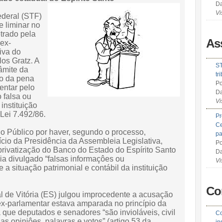
Da
Vi
ederal (STF)
e liminar no
trado pela
As
ex-
iva do
os Gratz. A
ST
âmite da
tr
o da pena
Po
entar pelo
Da
 falsa ou
Vi
instituição
 Lei 7.492/86.
Pr
Ce
io Público por haver, segundo o processo,
pa
cio da Presidência da Assembleia Legislativa,
Po
rivatização do Banco do Estado do Espírito Santo
Da
ria divulgado “falsas informaçôes ou
Vi
 a situação patrimonial e contábil da instituição
Co
al de Vitória (ES) julgou improcedente a acusação
ex-parlamentar estava amparada no princípio da
 que deputados e senadores “são invioláveis, civil
Co
s opiniôes, palavras e votos” (artigo 53 da