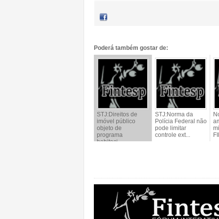
Poderá também gostar de:
STJ:Direitos de
STJ:Norma da
No
imóvel público
Polícia Federal não
am
objeto de
pode limitar
mi
programa
controle ext...
FI
habitaci...