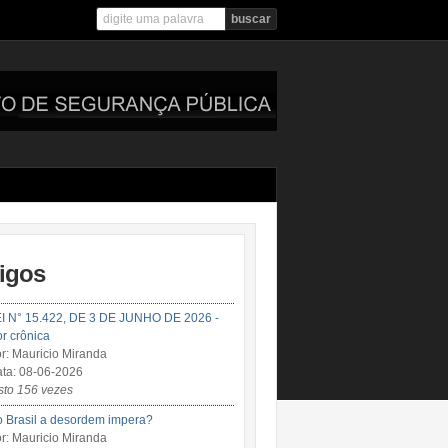
tigos
I N° 15.422, DE 3 DE JUNHO DE 2026 -
r crônica
r: Mauricio Miranda
ta: 08-06-2026
sto 156 vezes
 Brasil a desordem impera?
r: Mauricio Miranda