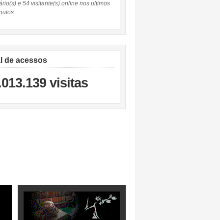
rio(s) e 54 visitante(s) online nos ultimos
nutos.
al de acessos
.013.139 visitas