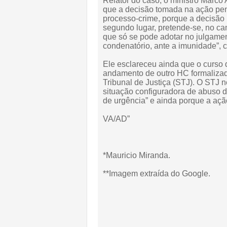
Relator do caso, o ministro Marco 
que a decisão tomada na ação pen
processo-crime, porque a decisão n
segundo lugar, pretende-se, no ca
que só se pode adotar no julgamen
condenatório, ante a imunidade”, co
Ele esclareceu ainda que o curso
andamento de outro HC formalizad
Tribunal de Justiça (STJ). O STJ n
situação configuradora de abuso d
de urgência” e ainda porque a açã
VA/AD”
*Mauricio Miranda.
**Imagem extraída do Google.