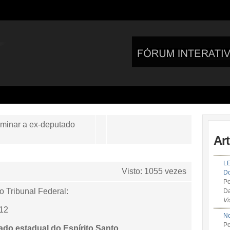
iminar a ex-deputado
Ar
LE
Visto: 1055 vezes
Do
Po
o Tribunal Federal:
Da
Vi
012
No
Po
tado estadual do Espírito Santo