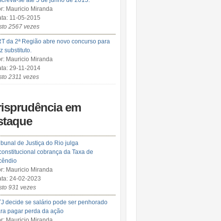
screva-se até 5 de junho de 2015.
r: Mauricio Miranda
ta: 11-05-2015
sto 2567 vezes
T da 2ª Região abre novo concurso para
iz substituto.
r: Mauricio Miranda
ta: 29-11-2014
sto 2311 vezes
risprudência em
staque
ibunal de Justiça do Rio julga
constitucional cobrança da Taxa de
cêndio
r: Mauricio Miranda
ta: 24-02-2023
sto 931 vezes
J decide se salário pode ser penhorado
ra pagar perda da ação
r: Mauricio Miranda