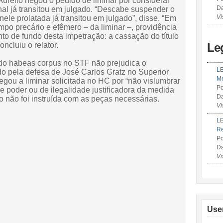
Aurélio negou o pedido de liminar por considerar
Da
al já transitou em julgado. “Descabe suspender o
Vi
ele prolatada já transitou em julgado”, disse. “Em
mpo precário e efêmero – da liminar –, providência
to de fundo desta impetração: a cassação do título
ncluiu o relator.
Le
 do habeas corpus no STF não prejudica o
LE
o pela defesa de José Carlos Gratz no Superior
Me
egou a liminar solicitada no HC por “não vislumbrar
Po
e poder ou de ilegalidade justificadora da medida
Da
o não foi instruída com as peças necessárias.
Vi
LE
R
Po
Da
Vi
Use