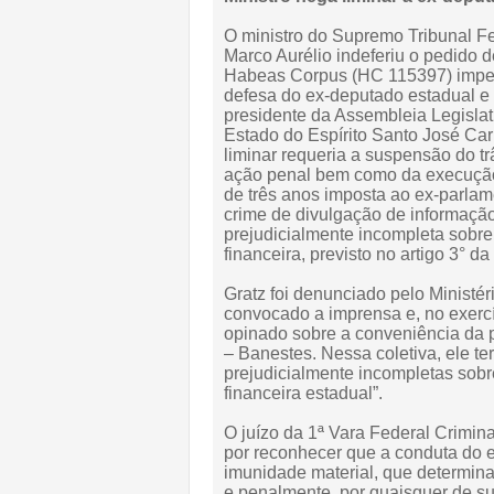
O ministro do Supremo Tribunal F
Marco Aurélio indeferiu o pedido d
Habeas Corpus (HC 115397) impe
defesa do ex-deputado estadual e 
presidente da Assembleia Legislat
Estado do Espírito Santo José Carl
liminar requeria a suspensão do tr
ação penal bem como da execuçã
de três anos imposta ao ex-parlam
crime de divulgação de informação
prejudicialmente incompleta sobre 
financeira, previsto no artigo 3° da
Gratz foi denunciado pelo Ministér
convocado a imprensa e, no exercí
opinado sobre a conveniência da p
– Banestes. Nessa coletiva, ele te
prejudicialmente incompletas sobre
financeira estadual”.
O juízo da 1ª Vara Federal Crimin
por reconhecer que a conduta do 
imunidade material, que determina
e penalmente, por quaisquer de sua