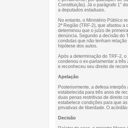
Constituição). Já o parágrafo 1° d
a deputados estaduais.
No entanto, o Ministério Público r
2ª Região (TRF-2), que afastou a 
determinou que o juízo de primeira
denúncia. Segundo a decisão do T
condutas que não tenham relação d
hipótese dos autos.
Após a determinação do TRF-2, o j
condenou o ex-parlamentar a três 
e reconheceu seu direito de recorr
Apelação
Posteriormente, a defesa interpôs
estabelecida para três anos de re
duas penas restritivas de direito 
estabelece condiçôes para que as p
privativas de liberdade. O acórdão
Decisão