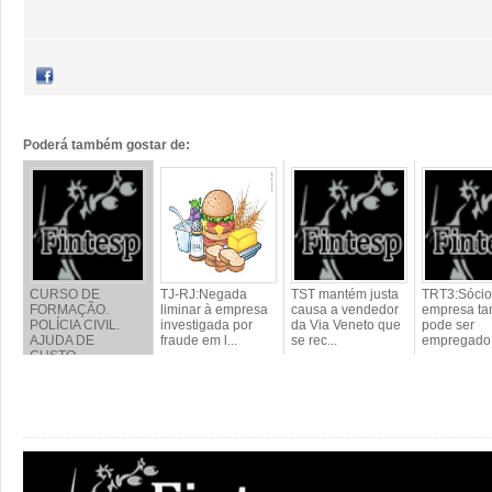
Poderá também gostar de:
CURSO DE
TJ-RJ:Negada
TST mantém justa
TRT3:Sócio
FORMAÇÃO.
liminar à empresa
causa a vendedor
empresa t
POLÍCIA CIVIL.
investigada por
da Via Veneto que
pode ser
AJUDA DE
fraude em l...
se rec...
empregado
CUSTO.