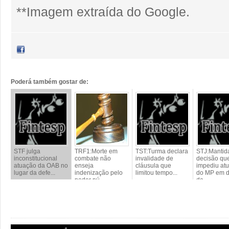
**Imagem extraída do Google.
Poderá também gostar de:
STF julga
TRF1:Morte em
TST:Turma declara
STJ:Mantid
inconstitucional
combate não
invalidade de
decisão qu
atuação da OAB no
enseja
cláusula que
impediu at
lugar da defe...
indenização pelo
limitou tempo...
do MP em d
poder pú...
da...