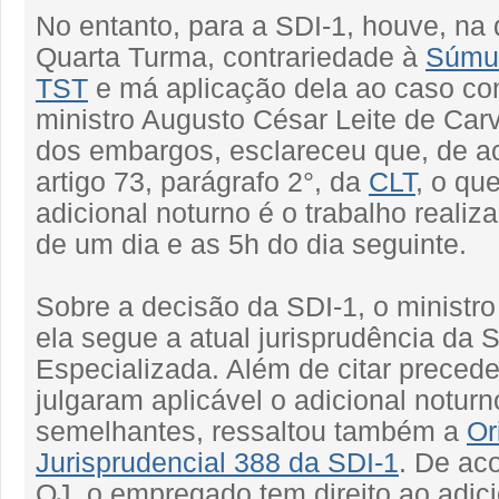
No entanto, para a SDI-1, houve, na
Quarta Turma, contrariedade à
Súmul
TST
e má aplicação dela ao caso co
ministro Augusto César Leite de Carv
dos embargos, esclareceu que, de a
artigo 73, parágrafo 2°, da
CLT
, o qu
adicional noturno é o trabalho realiz
de um dia e as 5h do dia seguinte.
Sobre a decisão da SDI-1, o ministr
ela segue a atual jurisprudência da 
Especializada. Além de citar preced
julgaram aplicável o adicional notur
semelhantes, ressaltou também a
Or
Jurisprudencial 388 da SDI-1
. De ac
OJ, o empregado tem direito ao adici