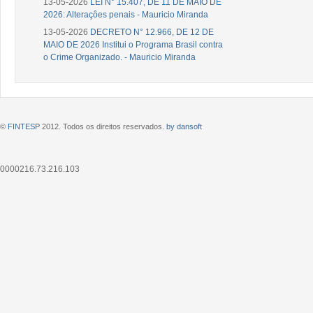
13-05-2026
LEI N° 15.407, DE 11 DE MAIO DE
2026: Alteraçôes penais - Mauricio Miranda
13-05-2026
DECRETO N° 12.966, DE 12 DE
MAIO DE 2026 Institui o Programa Brasil contra
o Crime Organizado. - Mauricio Miranda
©
FINTESP
2012. Todos os direitos reservados.
by dansoft
0000216.73.216.103