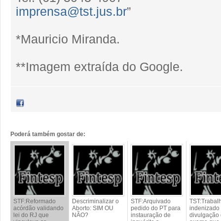
imprensa@tst.jus.br
”
*Mauricio Miranda.
**Imagem extraída do Google.
Poderá também gostar de:
STF:Reformado
Descriminalizar o
STF:Arquivado
TST:Trabal
acórdão validando
Aborto: SIM OU
pedido do PT para
indenizado
lei do RJ que
NÃO?
instauração de
divulgação