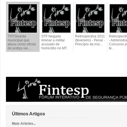
TST:Guarda
STF:Negada
Retrospectiva 2011
Retrospect
municipal que
liminar a militar
(fevereiro) - Penal -
- Administra
atuou como oficial
acusado de
Princípio da insi...
Concurso p
de justiça vai...
homicídio no MT.
te...
Últimos Artigos
Mais Articles...