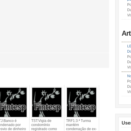
Po
Da
Vi
Ar
LE
Do
Po
Da
Vi
No
Po
Da
Vi
TJ:Banco é
TST:Vigia de
TRF1:3.ª Turma
Use
ondenado por
condomínio
mantém
svio de dinheiro
registrado como
condenação de ex-