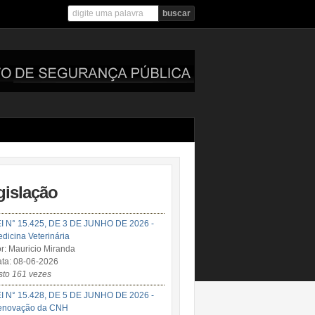
gislação
I N° 15.425, DE 3 DE JUNHO DE 2026 -
dicina Veterinária
r: Mauricio Miranda
ta: 08-06-2026
sto 161 vezes
I N° 15.428, DE 5 DE JUNHO DE 2026 -
enovação da CNH