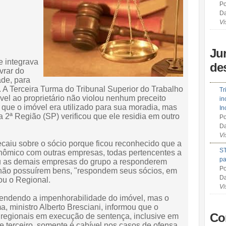
Po
Da
Vi
Ju
e integrava
de
vrar do
de, para
. A Terceira Turma do Tribunal Superior do Trabalho
Tr
el ao proprietário não violou nenhum preceito
in
 que o imóvel era utilizado para sua moradia, mas
In
 2ª Região (SP) verificou que ele residia em outro
Po
Da
Vi
ecaiu sobre o sócio porque ficou reconhecido que a
ST
nômico com outras empresas, todas pertencentes a
pa
ou as demais empresas do grupo a responderem
Po
r não possuírem bens, "respondem seus sócios, em
Da
ou o Regional.
Vi
efendendo a impenhorabilidade do imóvel, mas o
a, ministro Alberto Bresciani, informou que o
Co
s regionais em execução de sentença, inclusive em
 terceiro, somente é cabível nos casos de ofensa