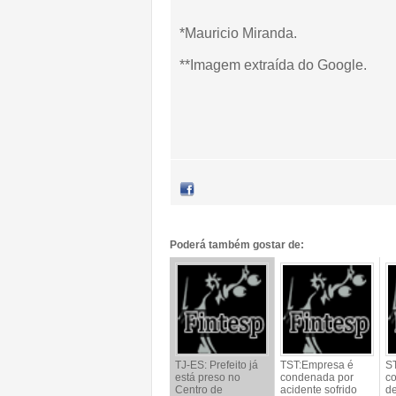
*Mauricio Miranda.
**Imagem extraída do Google.
Poderá também gostar de:
TJ-ES: Prefeito já
TST:Empresa é
S
está preso no
condenada por
c
Centro de
acidente sofrido
de