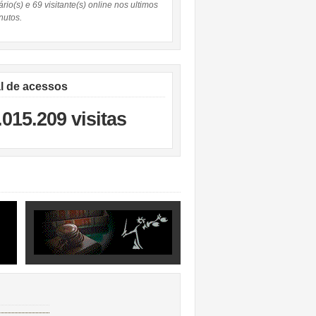
rio(s) e 69 visitante(s) online nos ultimos
nutos.
al de acessos
.015.209 visitas