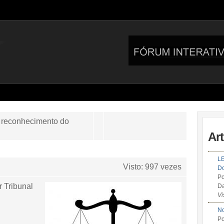
e reconhecimento do
Ar
LE
Visto: 997 vezes
Do
Po
r Tribunal
Da
Vi
No
Po