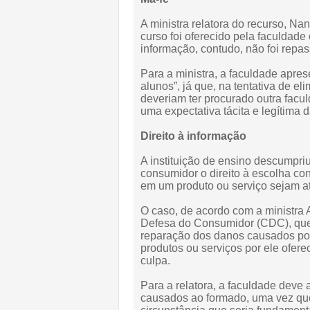
A ministra relatora do recurso, Na
curso foi oferecido pela faculdad
informação, contudo, não foi repa
Para a ministra, a faculdade apres
alunos”, já que, na tentativa de el
deveriam ter procurado outra facu
uma expectativa tácita e legítima 
Direito à informação
A instituição de ensino descumpri
consumidor o direito à escolha co
em um produto ou serviço sejam at
O caso, de acordo com a ministra 
Defesa do Consumidor (CDC), que 
reparação dos danos causados por
produtos ou serviços por ele ofer
culpa.
Para a relatora, a faculdade deve 
causados ao formado, uma vez que