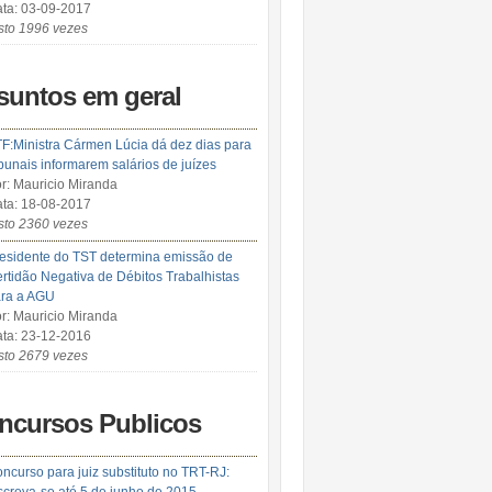
ta: 03-09-2017
sto 1996 vezes
suntos em geral
F:Ministra Cármen Lúcia dá dez dias para
ibunais informarem salários de juízes
r: Mauricio Miranda
ta: 18-08-2017
sto 2360 vezes
esidente do TST determina emissão de
rtidão Negativa de Débitos Trabalhistas
ra a AGU
r: Mauricio Miranda
ta: 23-12-2016
sto 2679 vezes
ncursos Publicos
ncurso para juiz substituto no TRT-RJ: