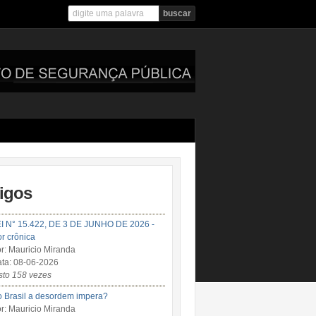
tigos
I N° 15.422, DE 3 DE JUNHO DE 2026 -
r crônica
r: Mauricio Miranda
ta: 08-06-2026
sto 158 vezes
 Brasil a desordem impera?
r: Mauricio Miranda