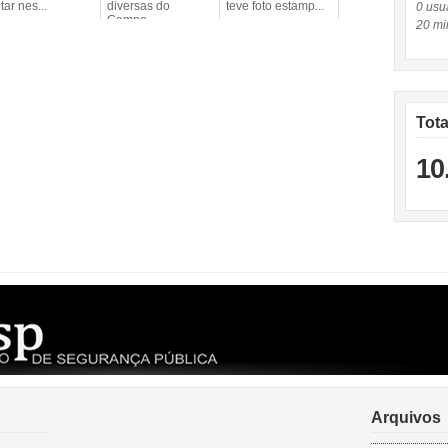
tar nes...
diversas do
teve foto estamp...
0 usuá
Campo...
20 mi
Tot
10
Arquivos