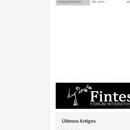
enquadrament...
de conc...
vo
Últimos Artigos