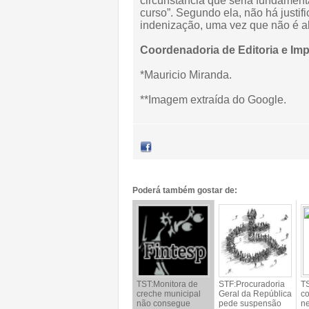
circunstância que seria fundament
curso”. Segundo ela, não há justifi
indenização, uma vez que não é ab
Coordenadoria de Editoria e Im
*Mauricio Miranda.
**Imagem extraída do Google.
Poderá também gostar de:
TST:Monitora de
STF:Procuradoria
TS
creche municipal
Geral da República
co
não consegue
pede suspensão
ne