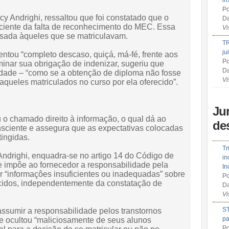
in
Po
ncy Andrighi, ressaltou que foi constatado que o
Da
e ciente da falta de reconhecimento do MEC. Essa
Vi
ssada àqueles que se matriculavam.
TR
ju
entou “completo descaso, quiçá, má-fé, frente aos
Po
iminar sua obrigação de indenizar, sugeriu que
Da
ldade – “como se a obtenção de diploma não fosse
Vi
daqueles matriculados no curso por ela oferecido”.
Ju
u o chamado direito à informação, o qual dá ao
de
nsciente e assegura que as expectativas colocadas
ingidas.
Tr
Andrighi, enquadra-se no artigo 14 do Código de
in
impôe ao fornecedor a responsabilidade pela
In
 “informaçôes insuficientes ou inadequadas” sobre
Po
ecidos, independentemente da constatação de
Da
Vi
ST
assumir a responsabilidade pelos transtornos
pa
 ocultou “maliciosamente de seus alunos
Po