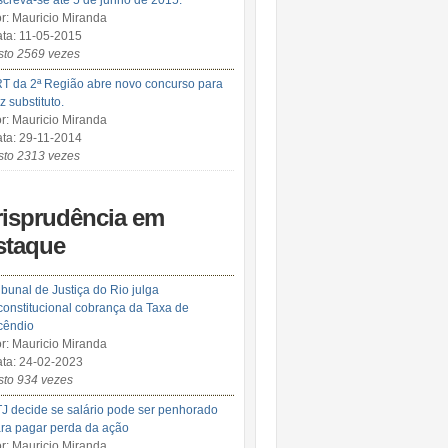
screva-se até 5 de junho de 2015.
r: Mauricio Miranda
ta: 11-05-2015
sto 2569 vezes
T da 2ª Região abre novo concurso para
iz substituto.
r: Mauricio Miranda
ta: 29-11-2014
sto 2313 vezes
risprudência em
staque
ibunal de Justiça do Rio julga
constitucional cobrança da Taxa de
cêndio
r: Mauricio Miranda
ta: 24-02-2023
sto 934 vezes
J decide se salário pode ser penhorado
ra pagar perda da ação
r: Mauricio Miranda