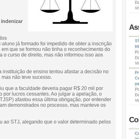
Da
Vi
indenizar
As
dos
ST
aluno já formado foi impedido de obter a inscrição
tr
ade em que se formou não tinha o reconhecimento do
Po
 o curso de direito, mas não informou isso aos
Da
Vi
instituição de ensino tentou afastar a decisão no
Pr
), mas não teve sucesso.
Ce
pa
diu que a faculdade deveria pagar R$ 20 mil por
Po
 por lucros cessantes. Ao julgar a apelação, o
Da
(TJSP) afastou essa última obrigação, por entender
Vi
avam demonstrados no processo, mas manteve os
Co
reu ao STJ, alegando que o valor determinado pelos
Co