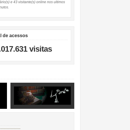
rio(s) e 43 visitante(s) online nos ultimos
nutos.
al de acessos
.017.631 visitas