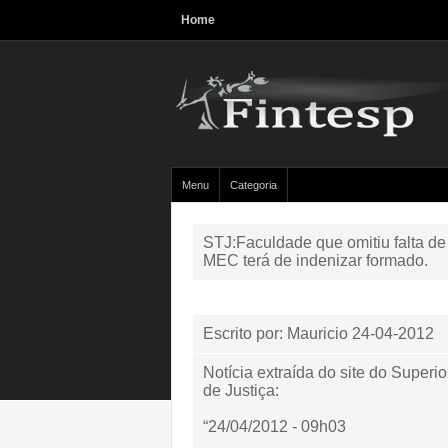
Home
Menu
Categoria
STJ:Faculdade que omitiu falta d
MEC terá de indenizar formado.
Escrito por: Mauricio
24-04-2012
Notícia extraída do site do Superio
de Justiça:
“24/04/2012 - 09h03