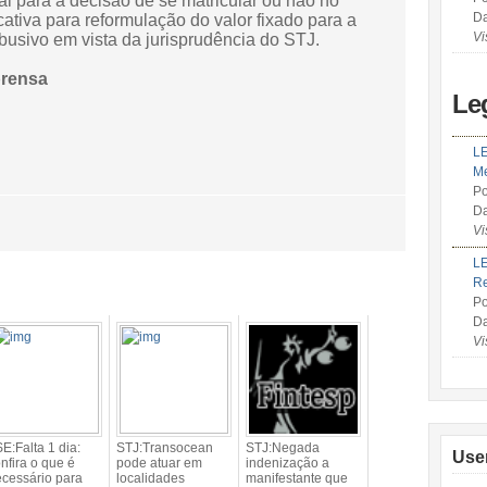
al para a decisão de se matricular ou não no
Da
cativa para reformulação do valor fixado para a
Vi
usivo em vista da jurisprudência do STJ.
prensa
Le
LE
Me
Po
Da
Vi
LE
R
Po
Da
Vi
E:Falta 1 dia:
STJ:Transocean
STJ:Negada
Use
nfira o que é
pode atuar em
indenização a
cessário para
localidades
manifestante que