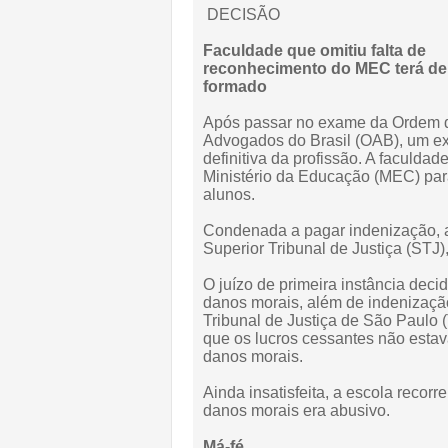
DECISÃO
Faculdade que omitiu falta de
reconhecimento do MEC terá de 
formado
Após passar no exame da Ordem 
Advogados do Brasil (OAB), um ex-
definitiva da profissão. A faculd
Ministério da Educação (MEC) para
alunos.
Condenada a pagar indenização, a 
Superior Tribunal de Justiça (STJ
O juízo de primeira instância deci
danos morais, além de indenização
Tribunal de Justiça de São Paulo 
que os lucros cessantes não est
danos morais.
Ainda insatisfeita, a escola recor
danos morais era abusivo.
Má-fé