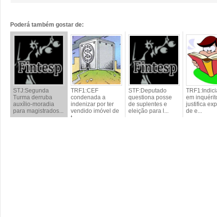
Poderá também gostar de:
STJ:Segunda
TRF1:CEF
STF:Deputado
TRF1:Indic
Turma derruba
condenada a
questiona posse
em inquérit
auxílio-moradia
indenizar por ter
de suplentes e
justifica ex
para magistrados...
vendido imóvel de
eleição para l...
de e...
t...