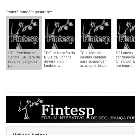
Poderá também gostar de:
STJ:Prefeitura de
TRF1:A isenção do
TCU: Mantida
STJ afasta
Santos (SP) terá de
PIS e da Confins
medida cautelar
condenaçã
rebaixar calçadas
deverá atingir
para suspender
Cristovam 
pa...
também a...
execução de co...
por improbi