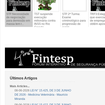
STF:Necessidade
TST suspende
STF:2ª Turma:
TRF3:Estag
de negociação
execução
Exame
que exercia
para demissão em
milionária contra
criminológico para
de empreg
massa tem r...
INSS no Rio
progressão de
obtém apos.
Grande...
regim...
Últimos Artigos
Mais Articles...
08-06-2026
LEI N° 15.425, DE 3 DE JUNHO
DE 2026 - Medicina Veterinária - Mauricio
Miranda
08-06-2026
LEI N° 15.422, DE 3 DE JUNHO