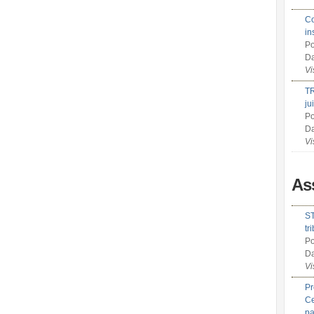
Co
in
Po
Da
Vi
TR
ju
Po
Da
Vi
As
ST
tr
Po
Da
Vi
Pr
Ce
pa