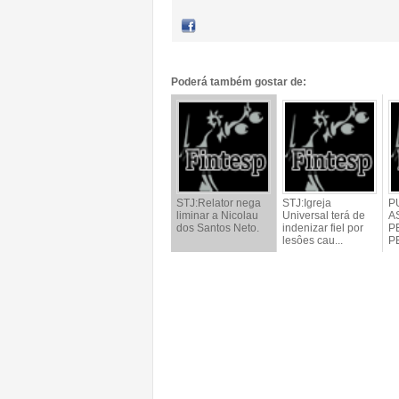
Poderá também gostar de:
STJ:Relator nega
STJ:Igreja
P
liminar a Nicolau
Universal terá de
A
dos Santos Neto.
indenizar fiel por
P
lesôes cau...
P