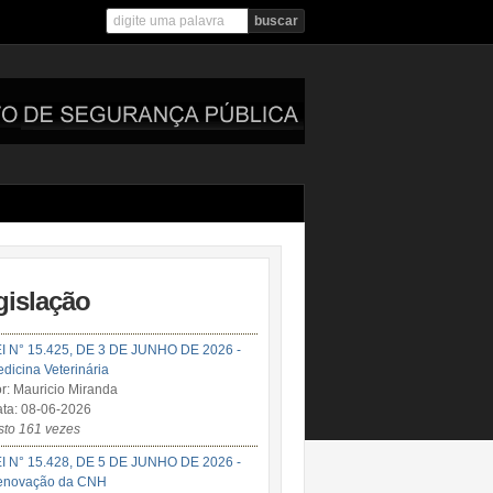
gislação
I N° 15.425, DE 3 DE JUNHO DE 2026 -
dicina Veterinária
r: Mauricio Miranda
ta: 08-06-2026
sto 161 vezes
I N° 15.428, DE 5 DE JUNHO DE 2026 -
enovação da CNH