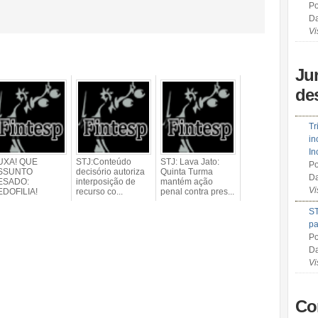
Po
Da
Vi
Ju
de
Tr
in
In
UXA! QUE
STJ:Conteúdo
STJ: Lava Jato:
Po
SSUNTO
decisório autoriza
Quinta Turma
Da
ESADO:
interposição de
mantém ação
Vi
EDOFILIA!
recurso co...
penal contra pres...
ST
pa
Po
Da
Vi
Co