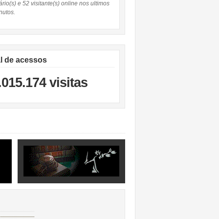
rio(s) e 52 visitante(s) online nos ultimos
nutos.
al de acessos
.015.174 visitas