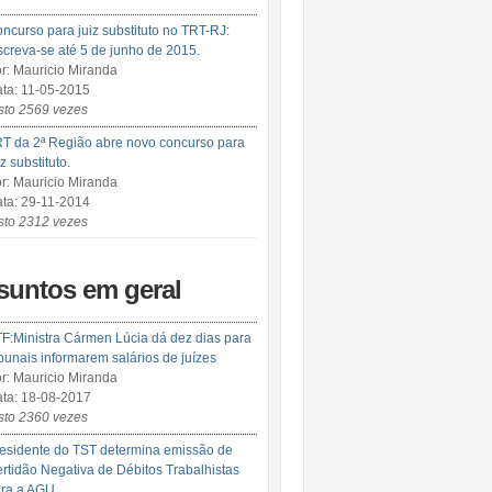
ncurso para juiz substituto no TRT-RJ:
screva-se até 5 de junho de 2015.
r: Mauricio Miranda
ta: 11-05-2015
sto 2569 vezes
T da 2ª Região abre novo concurso para
iz substituto.
r: Mauricio Miranda
ta: 29-11-2014
sto 2312 vezes
suntos em geral
F:Ministra Cármen Lúcia dá dez dias para
ibunais informarem salários de juízes
r: Mauricio Miranda
ta: 18-08-2017
sto 2360 vezes
esidente do TST determina emissão de
rtidão Negativa de Débitos Trabalhistas
ra a AGU