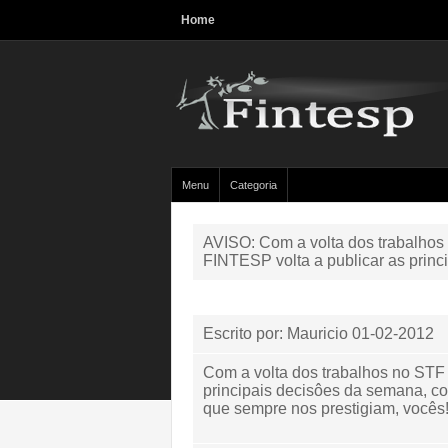
Home
Menu
Categoria
AVISO: Com a volta dos trabalho
FINTESP volta a publicar as princ
Escrito por: Mauricio
01-02-2012
Com a volta dos trabalhos no STF
principais decisôes da semana, c
que sempre nos prestigiam, vocês