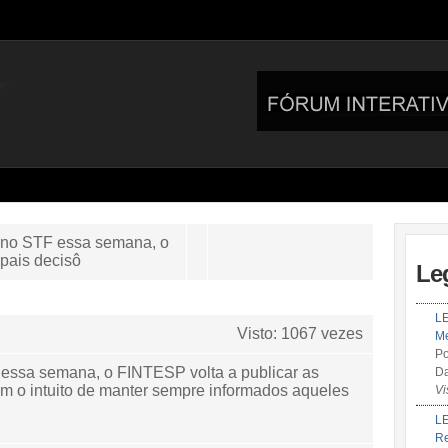
s no STF essa semana, o
ipais decisô
Le
LE
Visto: 1067 vezes
Me
Po
 essa semana, o FINTESP volta a publicar as
Da
om o intuito de manter sempre informados aqueles
Vi
!
LE
R