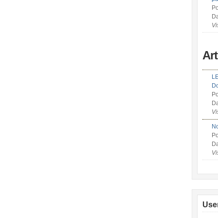
Po
Da
Vi
Ar
LE
Do
Po
Da
Vi
No
Po
Da
Vi
Use