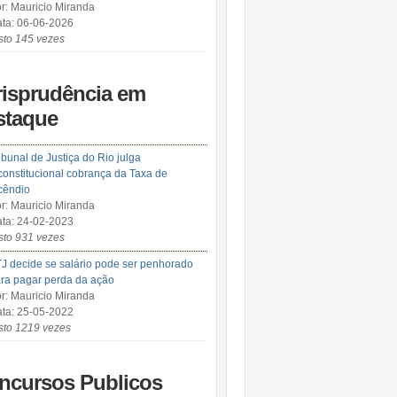
r: Mauricio Miranda
ta: 06-06-2026
sto 145 vezes
risprudência em
staque
ibunal de Justiça do Rio julga
constitucional cobrança da Taxa de
cêndio
r: Mauricio Miranda
ta: 24-02-2023
sto 931 vezes
J decide se salário pode ser penhorado
ra pagar perda da ação
r: Mauricio Miranda
ta: 25-05-2022
sto 1219 vezes
ncursos Publicos