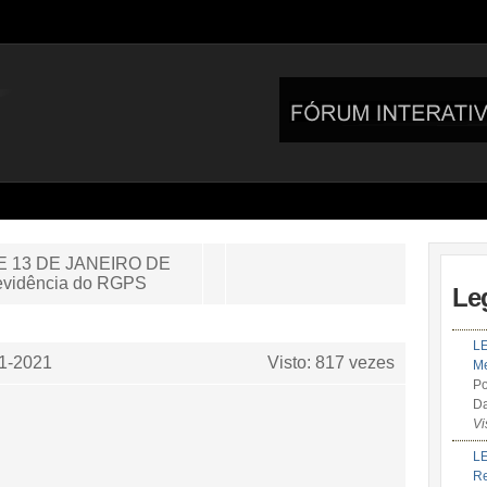
E 13 DE JANEIRO DE
revidência do RGPS
Le
LE
1-2021
Visto: 817 vezes
Me
Po
Da
Vi
LE
R