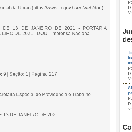
Po
Oficial da União (https://www.in.gov.br/en/web/dou)
Da
Vi
, DE 13 DE JANEIRO DE 2021 - PORTARIA
Ju
EIRO DE 2021 - DOU - Imprensa Nacional
de
Tr
in
In
Po
 9 | Seção: 1 | Página: 217
Da
Vi
ST
pa
retaria Especial de Previdência e Trabalho
Po
Da
Vi
E 13 DE JANEIRO DE 2021
Co