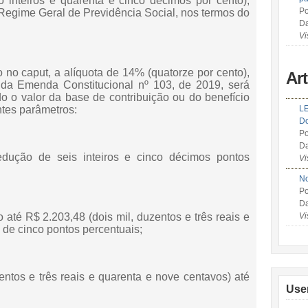
 inteiros e quarenta e cinco décimos por cento),
Po
 Regime Geral de Previdência Social, nos termos do
Da
Vi
o no caput, a alíquota de 14% (quatorze por cento),
Ar
1 da Emenda Constitucional nº 103, de 2019, será
o o valor da base de contribuição ou do benefício
ntes parâmetros:
LE
Do
Po
Da
redução de seis inteiros e cinco décimos pontos
Vi
No
Po
Da
o até R$ 2.203,48 (dois mil, duzentos e três reais e
Vi
 de cinco pontos percentuais;
zentos e três reais e quarenta e nove centavos) até
Use