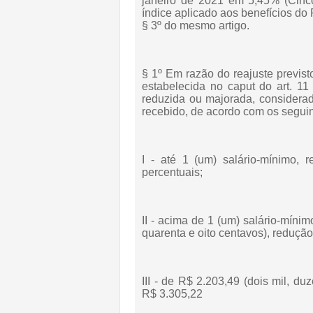
janeiro de 2021 em 5,45% (Cinco
índice aplicado aos benefícios do
§ 3º do mesmo artigo.
§ 1º Em razão do reajuste previst
estabelecida no caput do art. 1
reduzida ou majorada, considerad
recebido, de acordo com os segui
I - até 1 (um) salário-mínimo, 
percentuais;
II - acima de 1 (um) salário-mínim
quarenta e oito centavos), redução
III - de R$ 2.203,49 (dois mil, du
R$ 3.305,22