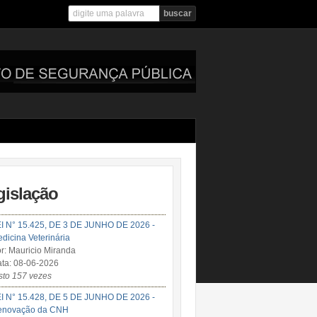
gislação
I N° 15.425, DE 3 DE JUNHO DE 2026 -
dicina Veterinária
r: Mauricio Miranda
ta: 08-06-2026
sto 157 vezes
I N° 15.428, DE 5 DE JUNHO DE 2026 -
enovação da CNH