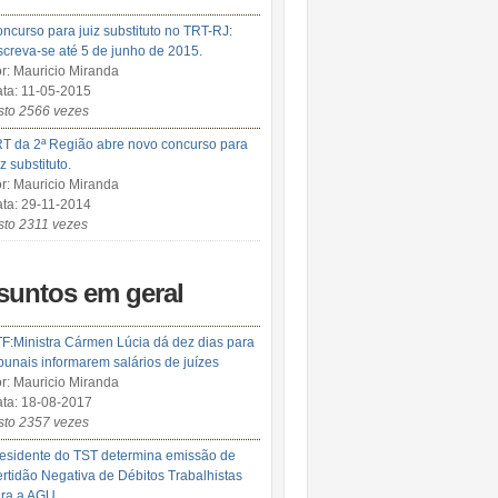
ncurso para juiz substituto no TRT-RJ:
screva-se até 5 de junho de 2015.
r: Mauricio Miranda
ta: 11-05-2015
sto 2566 vezes
T da 2ª Região abre novo concurso para
iz substituto.
r: Mauricio Miranda
ta: 29-11-2014
sto 2311 vezes
suntos em geral
F:Ministra Cármen Lúcia dá dez dias para
ibunais informarem salários de juízes
r: Mauricio Miranda
ta: 18-08-2017
sto 2357 vezes
esidente do TST determina emissão de
rtidão Negativa de Débitos Trabalhistas
ra a AGU