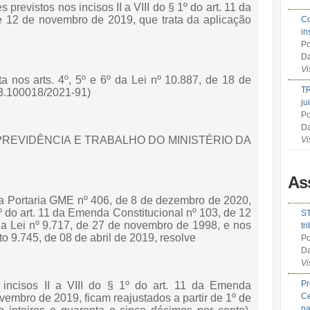
 previstos nos incisos II a VIII do § 1º do art. 11 da
e 12 de novembro de 2019, que trata da aplicação
Co
in
Po
Da
Vi
ta nos arts. 4º, 5º e 6º da Lei nº 10.887, de 18 de
TR
33.100018/2021-91)
ju
Po
Da
PREVIDÊNCIA E TRABALHO DO MINISTÉRIO DA
Vi
As
a Portaria GME nº 406, de 8 de dezembro de 2020,
º do art. 11 da Emenda Constitucional nº 103, de 12
ST
da Lei nº 9.717, de 27 de novembro de 1998, e nos
tr
to 9.745, de 08 de abril de 2019, resolve
Po
Da
Vi
Pr
s incisos II a VIII do § 1º do art. 11 da Emenda
Ce
vembro de 2019, ficam reajustados a partir de 1º de
pa