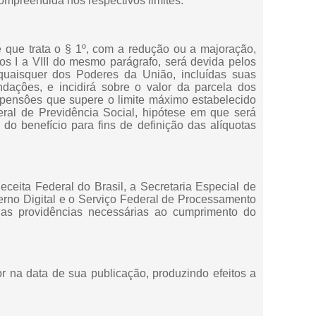
compreendida nos respectivos limites.
e que trata o § 1º, com a redução ou a majoração,
os I a VIII do mesmo parágrafo, será devida pelos
quaisquer dos Poderes da União, incluídas suas
ndaçôes, e incidirá sobre o valor da parcela dos
 pensôes que supere o limite máximo estabelecido
ral de Previdência Social, hipótese em que será
 do benefício para fins de definição das alíquotas
Receita Federal do Brasil, a Secretaria Especial de
rno Digital e o Serviço Federal de Processamento
 providências necessárias ao cumprimento do
gor na data de sua publicação, produzindo efeitos a