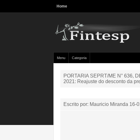
Home
Menu
Categoria
PORTARIA SEPRT/ME N° 636, D
2021: Reajuste do desconto da p
Escrito por: Mauricio Miranda
16-0