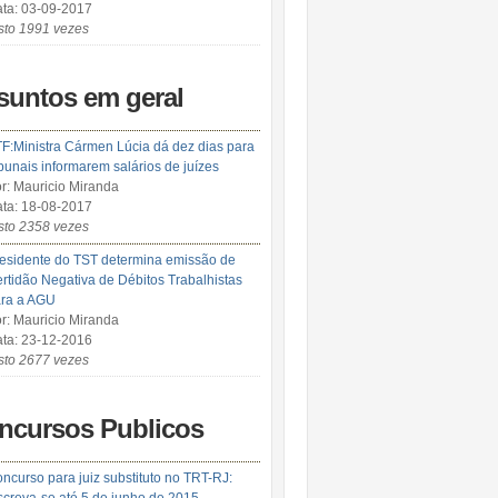
ta: 03-09-2017
sto 1991 vezes
suntos em geral
F:Ministra Cármen Lúcia dá dez dias para
ibunais informarem salários de juízes
r: Mauricio Miranda
ta: 18-08-2017
sto 2358 vezes
esidente do TST determina emissão de
rtidão Negativa de Débitos Trabalhistas
ra a AGU
r: Mauricio Miranda
ta: 23-12-2016
sto 2677 vezes
ncursos Publicos
ncurso para juiz substituto no TRT-RJ: