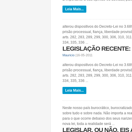
Leia Mais...
alterou dispositivos do Decreto-Lei no 3.68
prisão processual, fiança, liberdade provis
arts. 282, 283, 289, 299, 300, 306, 310, 311
334, 335, 336 ...
LEGISLAÇÃO RECENTE:
Mauricio
|
16-05-2011
alterou dispositivos do Decreto-Lei no 3.68
prisão processual, fiança, liberdade provis
arts. 282, 283, 289, 299, 300, 306, 310, 311
334, 335, 336 ...
Leia Mais...
Neste nosso país burocrático, burocratizad
sobre tudo e sobre nada. Não importa a rea
para o que ocorre debaixo dos seus nariz
nova lei, toda a realidade será ...
LEGISLAR, OU NÃO, EIS