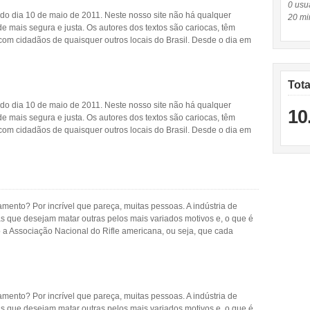
0 usuá
 do dia 10 de maio de 2011. Neste nosso site não há qualquer
20 mi
e mais segura e justa. Os autores dos textos são cariocas, têm
com cidadãos de quaisquer outros locais do Brasil. Desde o dia em
Tot
 do dia 10 de maio de 2011. Neste nosso site não há qualquer
10
e mais segura e justa. Os autores dos textos são cariocas, têm
com cidadãos de quaisquer outros locais do Brasil. Desde o dia em
nto? Por incrível que pareça, muitas pessoas. A indústria de
s que desejam matar outras pelos mais variados motivos e, o que é
a Associação Nacional do Rifle americana, ou seja, que cada
nto? Por incrível que pareça, muitas pessoas. A indústria de
s que desejam matar outras pelos mais variados motivos e, o que é