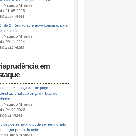
screva-se até 5 de junho de 2015.
r: Mauricio Miranda
ta: 11-05-2015
sto 2567 vezes
T da 2ª Região abre novo concurso para
iz substituto.
r: Mauricio Miranda
ta: 29-11-2014
sto 2311 vezes
risprudência em
staque
ibunal de Justiça do Rio julga
constitucional cobrança da Taxa de
cêndio
r: Mauricio Miranda
ta: 24-02-2023
sto 931 vezes
J decide se salário pode ser penhorado
ra pagar perda da ação
r: Mauricio Miranda