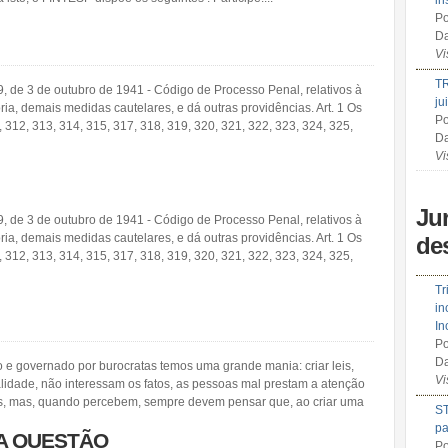
in
Po
Da
Vi
TR
9, de 3 de outubro de 1941 - Código de Processo Penal, relativos à
ju
ória, demais medidas cautelares, e dá outras providências. Art. 1 Os
Po
, 312, 313, 314, 315, 317, 318, 319, 320, 321, 322, 323, 324, 325,
Da
Vi
Ju
9, de 3 de outubro de 1941 - Código de Processo Penal, relativos à
ória, demais medidas cautelares, e dá outras providências. Art. 1 Os
de
, 312, 313, 314, 315, 317, 318, 319, 320, 321, 322, 323, 324, 325,
Tr
in
In
Po
Da
o e governado por burocratas temos uma grande mania: criar leis,
Vi
lidade, não interessam os fatos, as pessoas mal prestam a atenção
es, mas, quando percebem, sempre devem pensar que, ao criar uma
ST
pa
 A QUESTÃO
Po