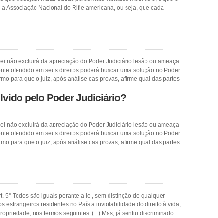
a Associação Nacional do Rifle americana, ou seja, que cada
lei não excluirá da apreciação do Poder Judiciário lesão ou ameaça
e sente ofendido em seus direitos poderá buscar uma solução no Poder
termo para que o juiz, após análise das provas, afirme qual das partes
lvido pelo Poder Judiciário?
lei não excluirá da apreciação do Poder Judiciário lesão ou ameaça
e sente ofendido em seus direitos poderá buscar uma solução no Poder
termo para que o juiz, após análise das provas, afirme qual das partes
t. 5° Todos são iguais perante a lei, sem distinção de qualquer
s estrangeiros residentes no País a inviolabilidade do direito à vida,
ropriedade, nos termos seguintes: (...) Mas, já sentiu discriminado