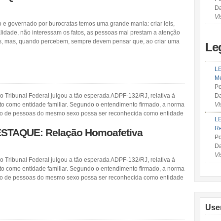
Da
Vi
o e governado por burocratas temos uma grande mania: criar leis,
lidade, não interessam os fatos, as pessoas mal prestam a atenção
es, mas, quando percebem, sempre devem pensar que, ao criar uma
Le
LE
Me
Po
o Tribunal Federal julgou a tão esperada ADPF-132/RJ, relativa à
Da
o como entidade familiar. Segundo o entendimento firmado, a norma
Vi
ião de pessoas do mesmo sexo possa ser reconhecida como entidade
LE
R
TAQUE: Relação Homoafetiva
Po
Da
Vi
o Tribunal Federal julgou a tão esperada ADPF-132/RJ, relativa à
o como entidade familiar. Segundo o entendimento firmado, a norma
ião de pessoas do mesmo sexo possa ser reconhecida como entidade
Use