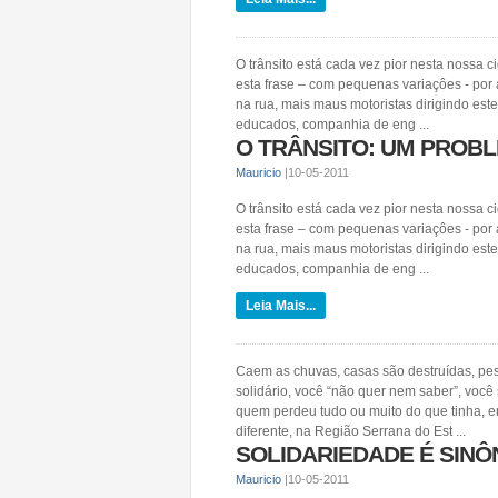
O trânsito está cada vez pior nesta nossa 
esta frase – com pequenas variaçôes - por a
na rua, mais maus motoristas dirigindo es
educados, companhia de eng ...
O TRÂNSITO: UM PROB
Mauricio
|
10-05-2011
O trânsito está cada vez pior nesta nossa 
esta frase – com pequenas variaçôes - por a
na rua, mais maus motoristas dirigindo es
educados, companhia de eng ...
Leia Mais...
Caem as chuvas, casas são destruídas, pes
solidário, você “não quer nem saber”, você
quem perdeu tudo ou muito do que tinha, 
diferente, na Região Serrana do Est ...
SOLIDARIEDADE É SINÔ
Mauricio
|
10-05-2011