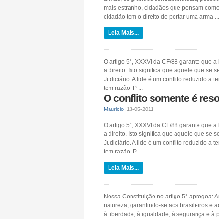
mais estranho, cidadãos que pensam como 
cidadão tem o direito de portar uma arma ...
Leia Mais...
O artigo 5°, XXXVI da CF/88 garante que a 
a direito. Isto significa que aquele que s
Judiciário. A lide é um conflito reduzido a 
tem razão. P ...
O conflito somente é reso
Mauricio
|
13-05-2011
O artigo 5°, XXXVI da CF/88 garante que a 
a direito. Isto significa que aquele que s
Judiciário. A lide é um conflito reduzido a 
tem razão. P ...
Leia Mais...
Nossa Constituição no artigo 5° apregoa: Ar
natureza, garantindo-se aos brasileiros e ao
à liberdade, à igualdade, à segurança e à p