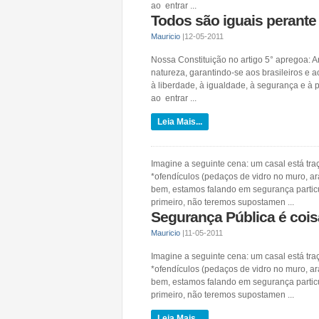
ao entrar ...
Todos são iguais perante 
Mauricio
|
12-05-2011
Nossa Constituição no artigo 5° apregoa: Ar
natureza, garantindo-se aos brasileiros e ao
à liberdade, à igualdade, à segurança e à p
ao entrar ...
Leia Mais...
Imagine a seguinte cena: um casal está traç
*ofendículos (pedaços de vidro no muro, ar
bem, estamos falando em segurança partic
primeiro, não teremos supostamen ...
Segurança Pública é coisa
Mauricio
|
11-05-2011
Imagine a seguinte cena: um casal está traç
*ofendículos (pedaços de vidro no muro, ar
bem, estamos falando em segurança partic
primeiro, não teremos supostamen ...
Leia Mais...