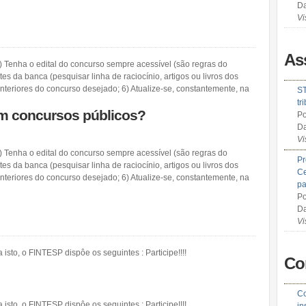
Da
Vi
As
) Tenha o edital do concurso sempre acessível (são regras do
es da banca (pesquisar linha de raciocínio, artigos ou livros dos
nteriores do concurso desejado; 6) Atualize-se, constantemente, na
ST
tr
em concursos públicos?
Po
Da
Vi
) Tenha o edital do concurso sempre acessível (são regras do
Pr
es da banca (pesquisar linha de raciocínio, artigos ou livros dos
Ce
nteriores do concurso desejado; 6) Atualize-se, constantemente, na
pa
Po
Da
Vi
isto, o FINTESP dispôe os seguintes : Participe!!!!
Co
Co
isto, o FINTESP dispôe os seguintes : Participe!!!!