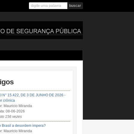
tigos
I N° 15.422, DE 3 DE JUNHO DE 2026 -
r crônica
r: Mauricio Miranda
ta: 08-06-2026
sto 156 vezes
 Brasil a desordem impera?
r: Mauricio Miranda