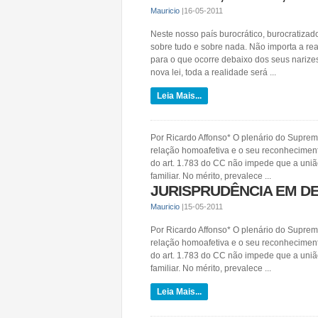
Mauricio
|
16-05-2011
Neste nosso país burocrático, burocratizad
sobre tudo e sobre nada. Não importa a rea
para o que ocorre debaixo dos seus nariz
nova lei, toda a realidade será ...
Leia Mais...
Por Ricardo Affonso* O plenário do Suprem
relação homoafetiva e o seu reconheciment
do art. 1.783 do CC não impede que a un
familiar. No mérito, prevalece ...
JURISPRUDÊNCIA EM DES
Mauricio
|
15-05-2011
Por Ricardo Affonso* O plenário do Suprem
relação homoafetiva e o seu reconheciment
do art. 1.783 do CC não impede que a un
familiar. No mérito, prevalece ...
Leia Mais...