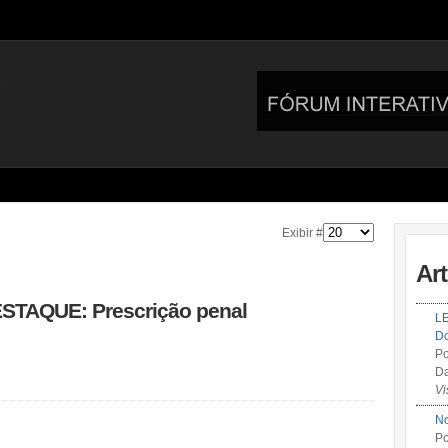
Exibir #
Ar
TAQUE: Prescrição penal
LE
Do
Po
Da
Vi
No
Po