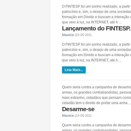
O FINTESP foi um sonho realizado, a partir
patrocínio e, sim, o desejo de uma sociedad
formação em Direito e buscam a interação 
que veio à luz, na INTERNET, até h ...
Lançamento do FINTESP.
Mauricio
|
15-05-2011
O FINTESP foi um sonho realizado, a partir
patrocínio e, sim, o desejo de uma sociedad
formação em Direito e buscam a interação 
que veio à luz, na INTERNET, até h ...
Leia Mais...
Quem seria contra a campanha de desarmame
armas, os grandes contrabandistas, pessoa
mais estranho, cidadãos que pensam como 
cidadão tem o direito de portar uma arma ...
Desarme-se
Mauricio
|
14-05-2011
Quem seria contra a campanha de desarmame
armas, os grandes contrabandistas, pessoa